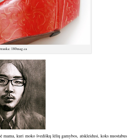
trauka: 180mag.ca
ėpė mama, kuri moko švediškų lėlių gamybos, atskleidusi, koks nuostabus