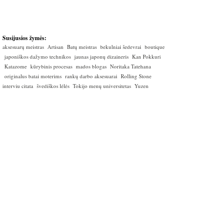
Susijusios žymės:
aksesuarų meistras
Artisan
Batų meistras
bekulniai šedevrai
boutique
japoniškos dažymo technikos
jaunas japonų dizaineris
Kan Pokkuri
Katazome
kūrybinis procesas
mados blogas
Noritaka Tatehana
originalus batai moterims
rankų darbo aksesuarai
Rolling Stone
interviu citata
švediškos lėlės
Tokijo menų universitetas
Yuzen