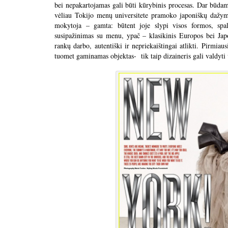
bei nepakartojamas gali būti kūrybinis procesas. Dar būdama
vėliau Tokijo menų universitete pramoko japoniškų dažy
mokytoja – gamta: būtent joje slypi visos formos, sp
susipažinimas su menu, ypač – klasikinis Europos bei Japon
rankų darbo, autentiški ir nepriekaištingai atlikti. Pirmi
tuomet gaminamas objektas- tik taip dizaineris gali valdyti