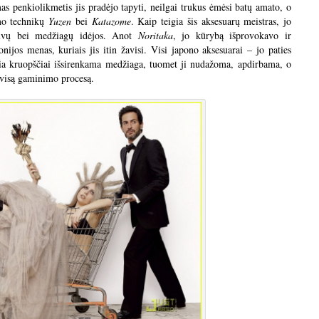
s penkiolikmetis jis pradėjo tapyti, neilgai trukus ėmėsi batų amato, o
mo technikų
Yuzen
bei
Katazome
. Kaip teigia šis aksesuarų meistras, jo
alvų bei medžiagų idėjos. Anot
Noritaka
, jo kūrybą išprovokavo ir
ijos menas, kuriais jis itin žavisi. Visi japono aksesuarai – jo paties
ausia kruopščiai išsirenkama medžiaga, tuomet ji nudažoma, apdirbama, o
 visą gaminimo procesą.