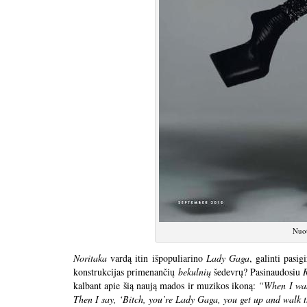
Nuot
Noritaka
vardą itin išpopuliarino
Lady Gaga
, galinti pasig
konstrukcijas primenančių
bekulnių
šedevrų? Pasinaudosiu
kalbant apie šią naują mados ir muzikos ikoną:
“When I wake
Then I say, ‘Bitch, you’re Lady Gaga, you get up and walk 