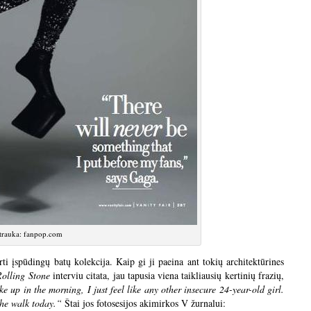
rauka: fanpop.com
irti įspūdingų batų kolekcija. Kaip gi ji paeina ant tokių architektūrines
Rolling Stone
interviu citata, jau tapusia viena taikliausių kertinių frazių,
 up in the morning, I just feel like any other insecure 24-year-old girl.
the walk today.“
Štai jos fotosesijos akimirkos V žurnalui: