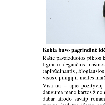
Kokia buvo pagrindinė idė
Rašte pavaizduotos piktos k
tigrai ir degančios mašinos
(apibūdinantis „blogiausios
visus), pinigų ir meilės mai
Visa tai – apie pozityvių
dauguma mano kartos žmoni
dabar atrodo savaip romant