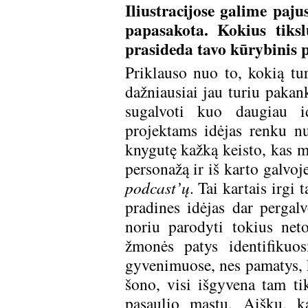
Iliustracijose galime pajus
papasakota. Kokius tiks
prasideda tavo kūrybinis 
Priklauso nuo to, kokią tu
dažniausiai jau turiu pakan
sugalvoti kuo daugiau i
projektams idėjas renku nu
knygutę kažką keisto, kas m
personažą ir iš karto galvoj
podcast’ų
. Tai kartais irgi 
pradines idėjas dar pergal
noriu parodyti tokius net
žmonės patys identifikuos
gyvenimuose, nes pamatys, k
šono, visi išgyvena tam t
pasaulio mastu. Aišku, 