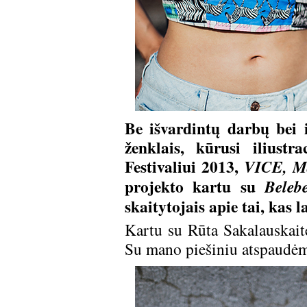
Be išvardintų darbų bei i
ženklais, kūrusi iliust
Festivaliui 2013,
VICE, M
projekto kartu su
Beleb
skaitytojais apie tai, kas 
Kartu su Rūta Sakalauskai
Su mano piešiniu atspaudėm