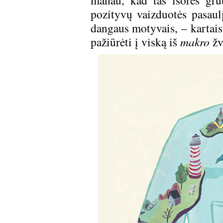
manau, kad tas išorės gru
pozityvų vaizduotės pasaulį
dangaus motyvais, – kartais
pažiūrėti į viską iš
makro
žv