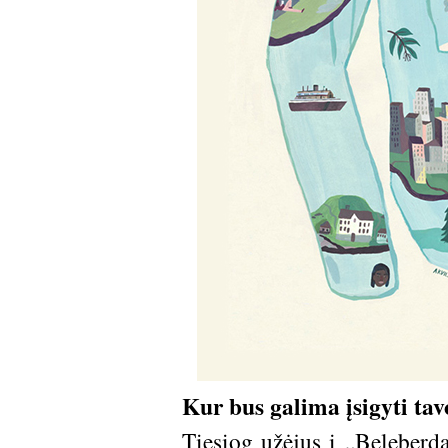
Kur bus galima įsigyti tav
Tiesiog užėjus į „Beleberdą