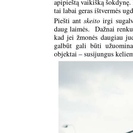
apipieštą vaikišką šokdynę. 
tai labai geras ištvermės ug
Piešti ant
skeito
irgi sugal
daug laimės. Dažnai renkuo
kad jei žmonės daugiau jud
galbūt gali būti užuomina
objektai – susijungus keli