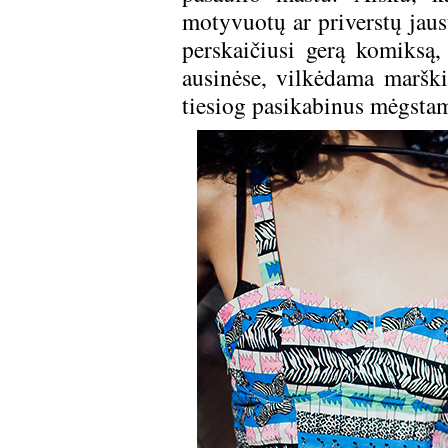
motyvuotų ar priverstų jaust
perskaičiusi gerą komiksą
ausinėse, vilkėdama marški
tiesiog pasikabinus mėgstam