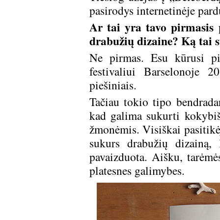
pasirodys internetinėje par
Ar tai yra tavo pirmasis 
drabužių dizaine? Ką tai s
Ne pirmas. Esu kūrusi pi
festivaliui Barselonoje 
piešiniais.
Tačiau tokio tipo bendrad
kad galima sukurti kokybiš
žmonėmis. Visiškai pasitikė
sukurs drabužių dizainą, 
pavaizduota. Aišku, tarėmės
platesnes galimybes.