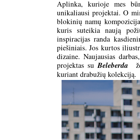
Aplinka, kurioje mes bū
unikaliausi projektai. O min
blokinių namų kompozicija
kuris suteikia naują po
inspiracijas randa kasdieni
piešiniais. Jos kurtos ilius
dizaine. Naujausias darbas
projektas su
Beleberda
žen
kuriant drabužių kolekciją.