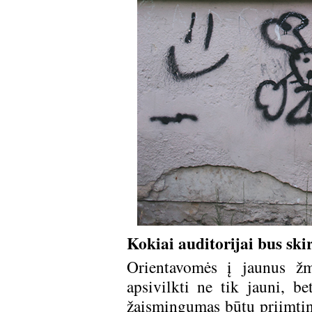
Kokiai auditorijai bus skir
Orientavomės į jaunus žm
apsivilkti ne tik jauni, b
žaismingumas būtų priimtina