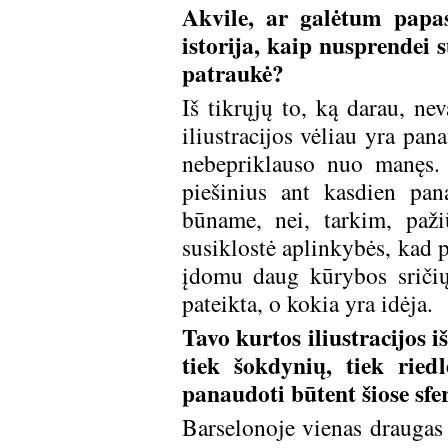
Akvile, ar galėtum papas
istorija, kaip nusprendei s
patraukė?
Iš tikrųjų to, ką darau, ne
iliustracijos vėliau yra pan
nebepriklauso nuo manęs. 
piešinius ant kasdien pan
būname, nei, tarkim, pažiū
susiklostė aplinkybės, kad p
įdomu daug kūrybos sričių,
pateikta, o kokia yra idėja.
Tavo kurtos iliustracijos i
tiek šokdynių, tiek ried
panaudoti būtent šiose sfe
Barselonoje vienas draugas 