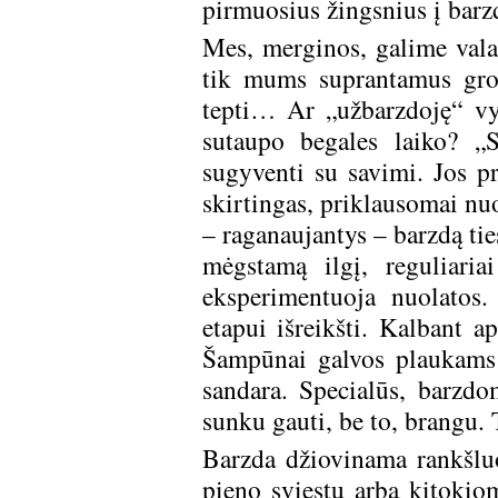
pirmuosius žingsnius į barz
Mes, merginos, galime valan
tik mums suprantamus grožio
tepti… Ar „užbarzdoję“ vyr
sutaupo begales laiko? „
sugyventi su savimi. Jos pr
skirtingas, priklausomai nuo
– raganaujantys – barzdą tie
mėgstamą ilgį, reguliaria
eksperimentuoja nuolatos
etapui išreikšti. Kalbant 
Šampūnai galvos plaukams 
sandara. Specialūs, barzdom
sunku gauti, be to, brangu. 
Barzda džiovinama rankšlu
pieno sviestu arba kitokiom