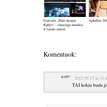
Festivalis „Pilni ekranai:
Apkalbos 20
Kablys“ – emocinga muzikos
ir vaizdo sintezė
Komentuok:
KAIP?
2012 05 17 at 11:
TAI kokiu budu ji