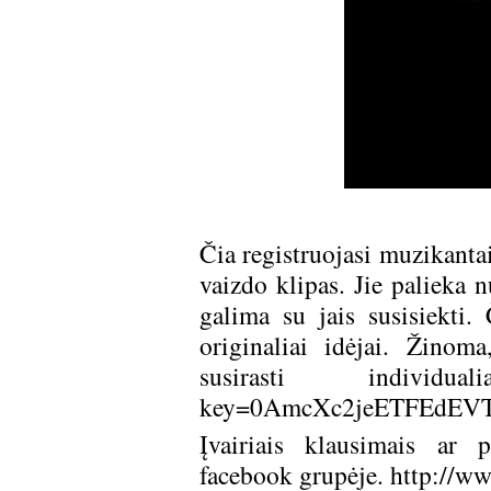
Čia registruojasi muzikantai
vaizdo klipas. Jie palieka 
galima su jais susisiekti.
originaliai idėjai. Žino
susirasti individ
key=0AmcXc2jeETFEdEV
Įvairiais klausimais ar p
facebook grupėje.
http://w