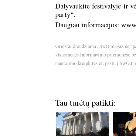
Dalyvaukite festivalyje ir v
party“.
Daugiau informacijos:
www.
Griežtai draudžiama „SwO magazine“ pask
visuomenės informavimo priemonėse bei p
naudojimo kreipkitės el. paštu į SwO.lt
Tau turėtų patikti: