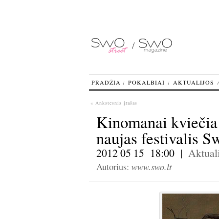
PRADŽIA
POKALBIAI
AKTUALIJOS
« Ankstesnis įrašas
Kinomanai kviečia
naujas festivalis S
2012 05 15 18:00 |
Aktuali
www.swo.lt
Autorius: