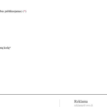
ebus publikuojamas) (
*
)
omą kodą
*
Reklama
reklama@swo.lt