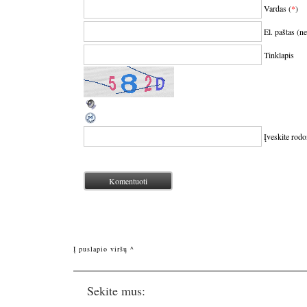
Vardas (
*
)
El. paštas (n
Tinklapis
Įveskite rod
Į puslapio viršų ^
Sekite mus: