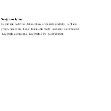
Susijusios žymės:
89 minučių šedevras
dekadentiško aristokrato portretas
delikatus
grožis. mados era
filmai
filmai apie madą
jaudinanti dokumentika
Lagerfeld confidential
Lagerfeldo era
pasilkultūrink