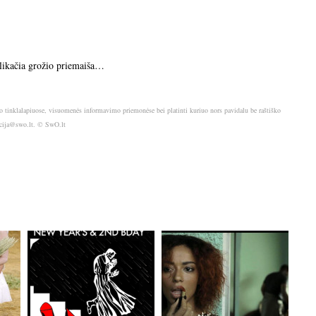
delikačia grožio priemaiša…
o tinklalapiuose, visuomenės informavimo priemonėse bei platinti kuriuo nors pavidalu be raštiško
akcija@swo.lt. © SwO.lt