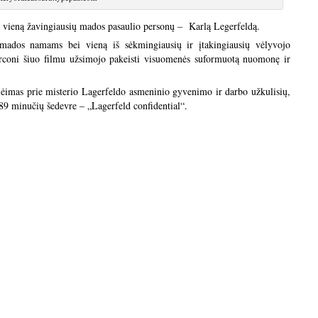
ie vieną žavingiausių mados pasaulio personų – Karlą Legerfeldą.
mados namams bei vieną iš sėkmingiausių ir įtakingiausių vėlyvojo
arconi šiuo filmu užsimojo pakeisti visuomenės suformuotą nuomonę ir
priėimas prie misterio Lagerfeldo asmeninio gyvenimo ir darbo užkulisių,
89 minučių šedevre – „Lagerfeld confidential“.