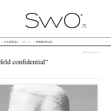
VAIZDAI
M.I.C.
PIRKINIAI
Kitas įrašas »
feld confidential“