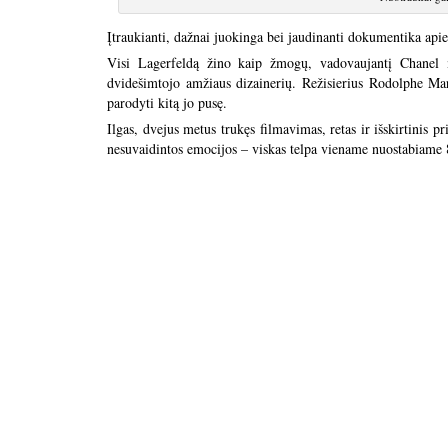
Įtraukianti, dažnai juokinga bei jaudinanti dokumentika ap
Visi Lagerfeldą žino kaip žmogų, vadovaujantį Chanel 
dvidešimtojo amžiaus dizainerių. Režisierius Rodolphe M
parodyti kitą jo pusę.
Ilgas, dvejus metus trukęs filmavimas, retas ir išskirtinis 
nesuvaidintos emocijos – viskas telpa viename nuostabiame 