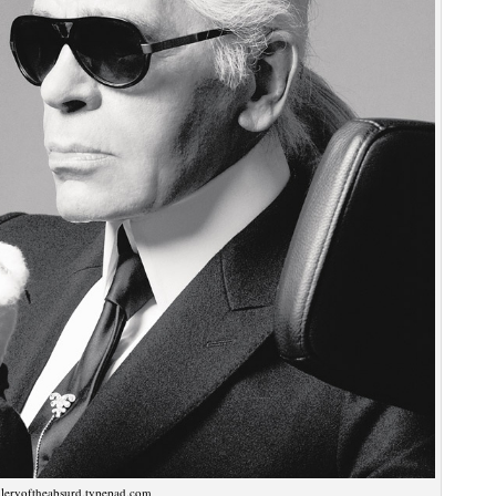
lleryoftheabsurd.typepad.com