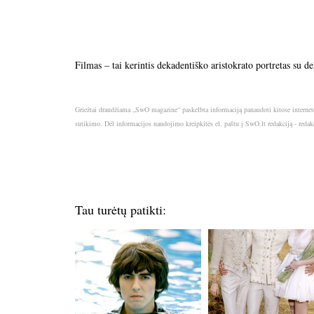
Filmas – tai kerintis dekadentiško aristokrato portretas su 
Griežtai draudžiama „SwO magazine“ paskelbta informaciją panaudoti kitose internet
sutikimo. Dėl informacijos naudojimo kreipkitės el. paštu į SwO.lt redakciją - red
Tau turėtų patikti: