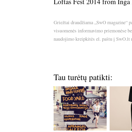
Loftas Fest 2014
from
Inga
Griežtai draudžiama „SwO magazine“ pask
visuomenės informavimo priemonėse bei p
naudojimo kreipkitės el. paštu į SwO.lt
Tau turėtų patikti: