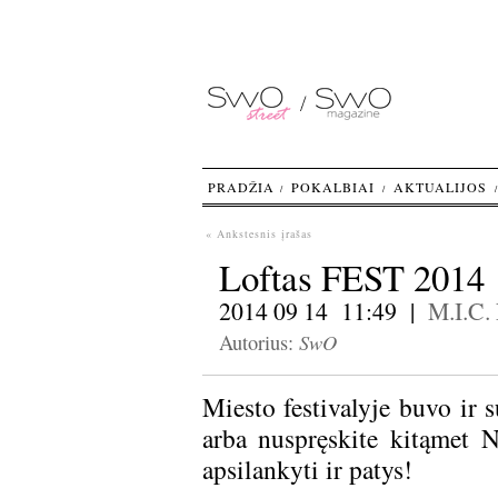
PRADŽIA
POKALBIAI
AKTUALIJOS
« Ankstesnis įrašas
Loftas FEST 2014
2014 09 14 11:49 |
M.I.C.
SwO
Autorius:
Miesto festivalyje buvo ir s
arba nuspręskite kitąmet N
apsilankyti ir patys!