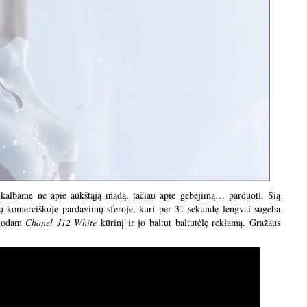
ą kalbame ne apie aukštąją madą, tačiau apie gebėjimą… parduoti. Šią
ių komerciškoje pardavimų sferoje, kuri per 31 sekundę lengvai sugeba
duodam
Chanel J12 White
kūrinį ir jo baltut baltutėlę reklamą. Gražaus