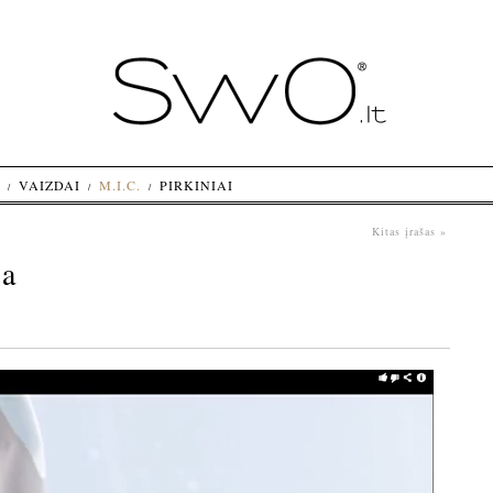
VAIZDAI
M.I.C.
PIRKINIAI
Kitas įrašas »
ja