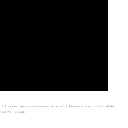
o tinklalapiuose, visuomenės informavimo priemonėse bei platinti kuriuo nors pavidalu be raštiško
akcija@swo.lt. © SwO.lt