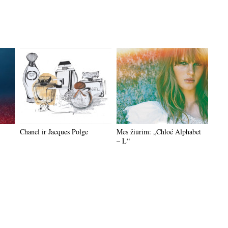
Chanel ir Jacques Polge
Mes žiūrim: „Chloé Alphabet
– L“