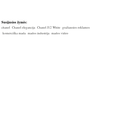
Susijusios žymės:
chanel
Chanel elegancija
Chanel J12 White
gražiausios reklamos
komerciška mada
mados industrija
mados video