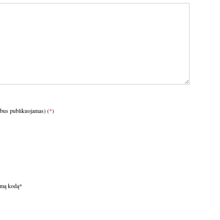
ebus publikuojamas) (
*
)
omą kodą
*