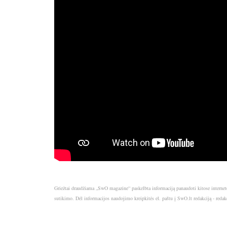
Griežtai draudžiama „SwO magazine“ paskelbta informaciją panaudoti kitose internet
sutikimo. Dėl informacijos naudojimo kreipkitės el. paštu į SwO.lt redakciją - red