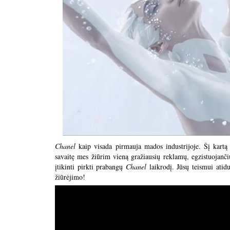
Chanel
kaip visada pirmauja mados industrijoje. Šį kart
savaitę mes žiūrim vieną gražiausių reklamų, egzistuojanč
įtikinti pirkti prabangų
Chanel
laikrodį. Jūsų teismui ati
žiūrėjimo!