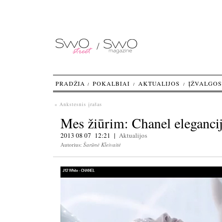
PRADŽIA
POKALBIAI
AKTUALIJOS
ĮŽVALGOS
« Ankstesnis įrašas
Mes žiūrim: Chanel eleganci
2013 08 07 12:21 |
Aktualijos
Autorius:
Šarūnė Kleivaitė