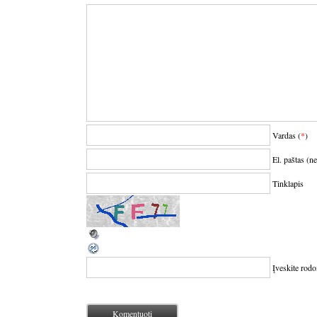
Vardas (
*
)
El. paštas (n
Tinklapis
Įveskite rod