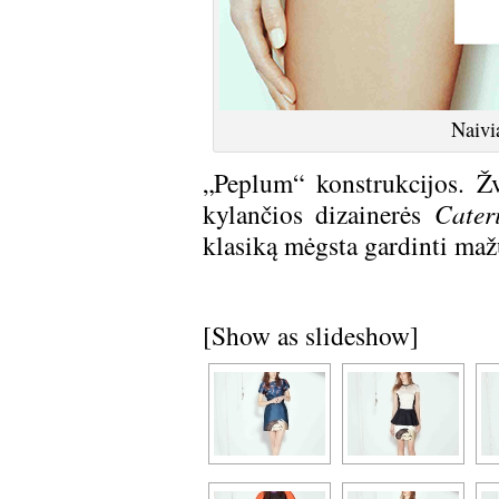
Naivi
„Peplum“ konstrukcijos. Ž
kylančios dizainerės
Cater
klasiką mėgsta gardinti ma
[Show as slideshow]