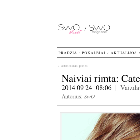
PRADŽIA
POKALBIAI
AKTUALIJOS
« Ankstesnis įrašas
Naiviai rimta: Cat
2014 09 24 08:06 |
Vaizda
SwO
Autorius: