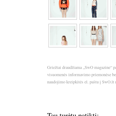
Griežtai draudžiama „SwO magazine“ pask
visuomenės informavimo priemonėse bei p
naudojimo kreipkitės el. paštu į SwO.lt
Tau turėtų patikti: