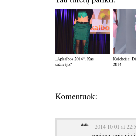
„Apkalbos 2014“. Kas
Kolekcija: D
sužavėjo?
2014
Komentuok:
dalia
2014 10 01 at 22:
seniena, apie sia 