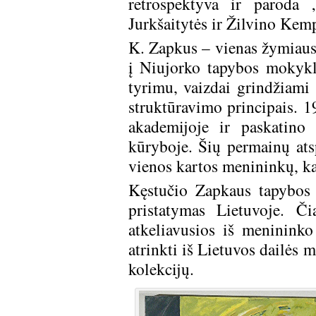
retrospektyva ir paroda „
Jurkšaitytės ir Žilvino Kem
K. Zapkus – vienas žymiausi
į Niujorko tapybos mokyklą
tyrimu, vaizdai grindžiami
struktūravimo principais. 
akademijoje ir paskatino
kūryboje. Šių permainų ats
vienos kartos menininkų, ka
Kęstučio Zapkaus tapybos 
pristatymas Lietuvoje. Č
atkeliavusios iš menininko
atrinkti iš Lietuvos dailės m
kolekcijų.