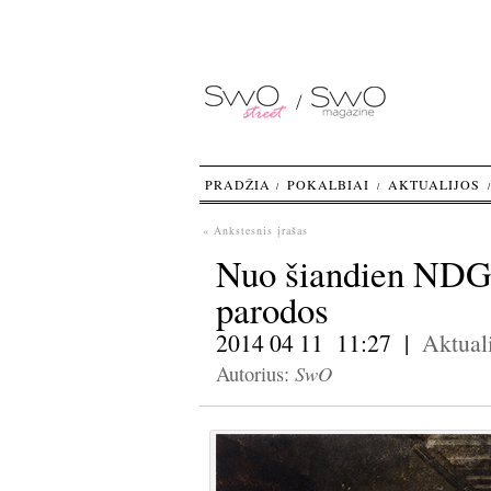
PRADŽIA
POKALBIAI
AKTUALIJOS
« Ankstesnis įrašas
Nuo šiandien NDG 
parodos
2014 04 11 11:27 |
Aktuali
SwO
Autorius: