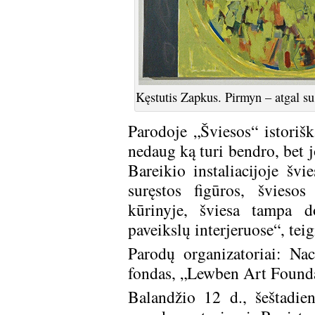
Kęstutis Zapkus. Pirmyn – atgal su
Parodoje „Šviesos“ istoriš
nedaug ką turi bendro, bet 
Bareikio instaliacijoje švi
suręstos figūros, švieso
kūrinyje, šviesa tampa d
paveikslų interjeruose“, tei
Parodų organizatoriai: Naci
fondas, „Lewben Art Founda
Balandžio 12 d., šeštadie