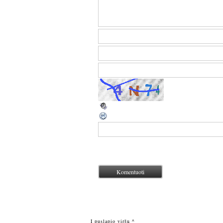
Į puslapio viršų ^