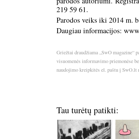
parodos autoriumi. Registra
219 59 61.
Parodos veiks iki 2014 m. bi
Daugiau informacijos:
www.
Griežtai draudžiama „SwO magazine“ pask
visuomenės informavimo priemonėse bei p
naudojimo kreipkitės el. paštu į SwO.lt
Tau turėtų patikti: