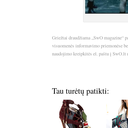
Griežtai draudžiama „SwO magazine“ pask
visuomenės informavimo priemonėse bei p
naudojimo kreipkitės el. paštu į SwO.lt
Tau turėtų patikti: