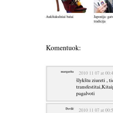
Aukštakulniai batai
Japonija: gat
tradicija
Komentuok:
margarita
2010 11 07 at 00:
šlykštu ziureti , t
transfestitai,Kita
pagalvoti
Dovilė
2010 11 07 at 00: