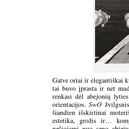
Gatve oriai ir elegantiškai
tai buvo įprasta ir net ma
renkasi dėl abejonių lytie
orientacijos.
SwO
žvilgsnis
šiandien išskirtinai moter
estetika, grožis ir… kom
nešiojami nuo seno abiejų 