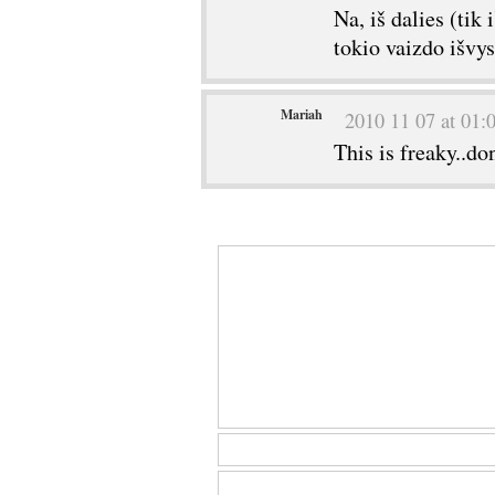
Na, iš dalies (tik
tokio vaizdo išvys
Mariah
2010 11 07 at 01:
This is freaky..don