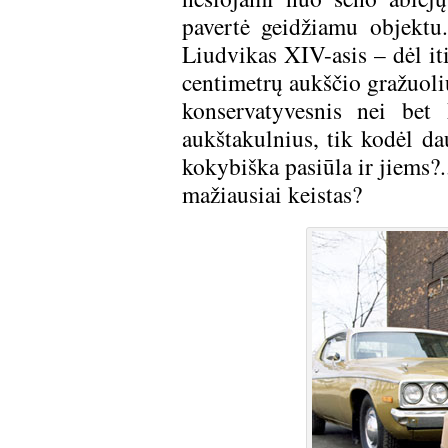
pavertė geidžiamu objektu.
Liudvikas XIV-asis – dėl it
centimetrų aukščio gražuoli
konservatyvesnis nei bet
aukštakulnius, tik kodėl da
kokybiška pasiūla ir jiems?
mažiausiai keistas?