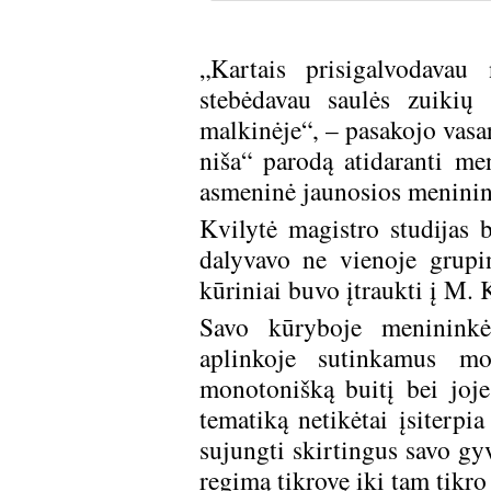
„Kartais prisigalvodavau 
stebėdavau saulės zuikių 
malkinėje“, – pasakojo vasar
niša“ parodą atidaranti me
asmeninė jaunosios meninin
Kvilytė magistro studijas 
dalyvavo ne vienoje grupi
kūriniai buvo įtraukti į M.
Savo kūryboje menininkė
aplinkoje sutinkamus mo
monotonišką buitį bei joje
tematiką netikėtai įsiterpia
sujungti skirtingus savo gy
regimą tikrovę iki tam tikro