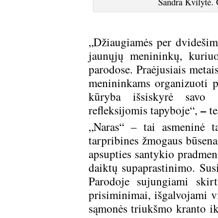
Sandra Kvilytė. 
„Džiaugiamės per dvidešimt
jaunųjų menininkų, kuriu
parodose. Praėjusiais metai
menininkams organizuoti pa
kūryba išsiskyrė savo s
–
refleksijomis tapyboje“,
te
„Naras“ – tai asmeninė ta
tarpribines žmogaus būsenas
apsupties santykio pradmenį
daiktų supaprastinimo. Susi
Parodoje sujungiami skirt
prisiminimai, išgalvojami v
sąmonės triukšmo kranto i