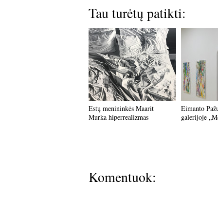
Tau turėtų patikti:
Estų menininkės Maarit
Eimanto Pažu
Murka hiperrealizmas
galerijoje „M
Komentuok: