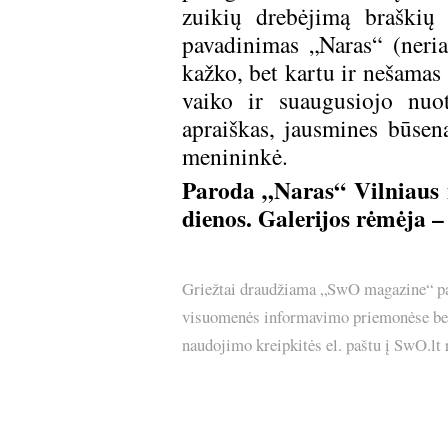
zuikių drebėjimą braškių 
pavadinimas „Naras“ (nerian
kažko, bet kartu ir nešamas
vaiko ir suaugusiojo nuot
apraiškas, jausmines būsena
menininkė.
Paroda „Naras“ Vilniaus m
dienos. Galerijos rėmėja –
Griežtai draudžiama „SwO magazine“ pask
visuomenės informavimo priemonėse bei p
naudojimo kreipkitės el. paštu į SwO.lt