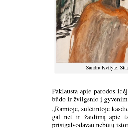
Sandra Kvilytė. Sia
Paklausta apie parodos idėj
būdo ir žvilgsnio į gyvenim
„Ramioje, sulėtintoje kasdi
gal net ir žaidimą apie t
prisigalvodavau nebūtų istor