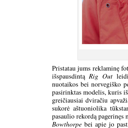
Pristatau jums reklaminę fo
išspausdintą
Rig Out
leidi
nuotaikos bei norvegiško p
pasirinktas modelis, kuris iš
greičiausiai dviračiu apvaž
sukorė aštuoniolika tūkst
pasaulio rekordą pagerinęs 
Bowthorpe
bei apie jo past