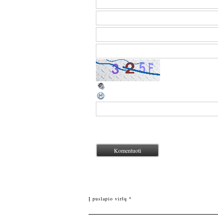
Į puslapio viršų ^