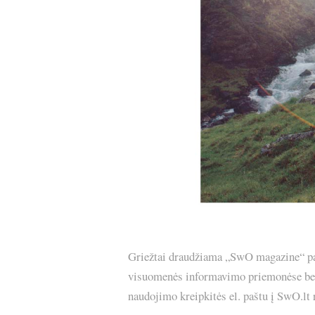
Griežtai draudžiama „SwO magazine“ pask
visuomenės informavimo priemonėse bei p
naudojimo kreipkitės el. paštu į SwO.lt