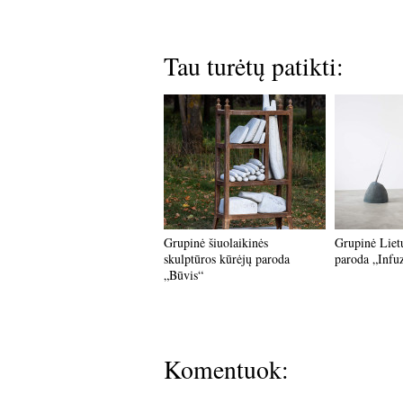
Tau turėtų patikti:
Grupinė šiuolaikinės
Grupinė Liet
skulptūros kūrėjų paroda
paroda „Infuz
„Būvis“
Komentuok: