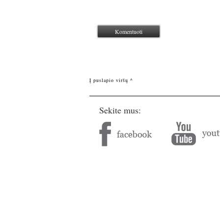
Į puslapio viršų ^
Sekite mus: