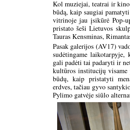
Kol muziejai, teatrai ir kin
būdą, kaip saugiai pamatyt
vitrinoje jau įsikūrė Pop-
pristato šeši Lietuvos skul
Tauras Kensminas, Rimantas 
Pasak galerijos (AV17) vad
sudėtingame laikotarpyje,
gali padėti tai padaryti ir 
kultūros institucijų visame 
būdų, kaip pristatyti men
erdves, tačiau gyvo santyki
Pylimo gatvėje siūlo alterna