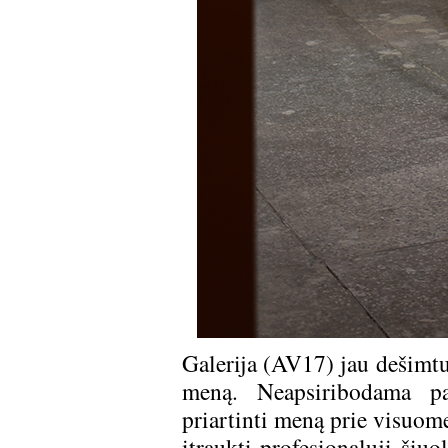
Galerija (AV17) jau dešimtus
meną. Neapsiribodama par
priartinti meną prie visuom
įtraukti profesionalųjį šiu