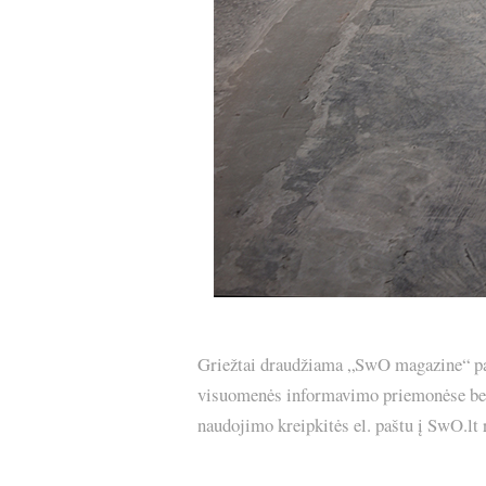
Griežtai draudžiama „SwO magazine“ pask
visuomenės informavimo priemonėse bei p
naudojimo kreipkitės el. paštu į SwO.lt