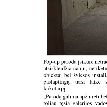
Pop-up paroda įsikūrė netrad
atsiskleidžia nauju, netikė
objektai bei šviesos instali
paslaptingą, tarsi laike 
laikotarpį.
„Parodą galima apžiūrėti bet
toliau tęsia galerijos vado