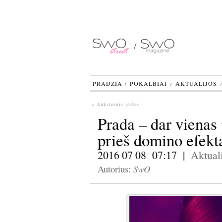
PRADŽIA
POKALBIAI
AKTUALIJOS
« Ankstesnis įrašas
Prada – dar vienas 
prieš domino efekt
2016 07 08 07:17 |
Aktuali
SwO
Autorius: