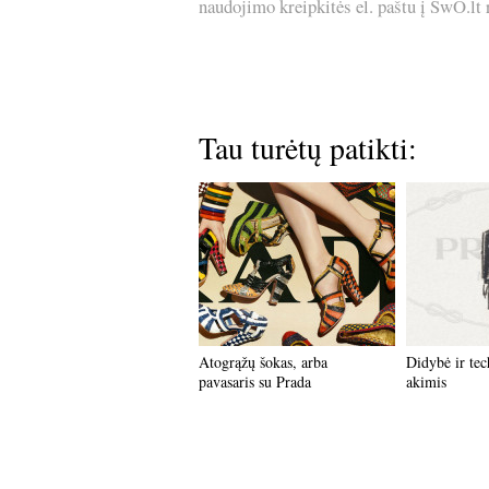
naudojimo kreipkitės el. paštu į SwO.lt
Tau turėtų patikti:
Atogrąžų šokas, arba
Didybė ir tec
pavasaris su Prada
akimis