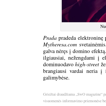
Nuo
Prada
pradeda elektroninę 
Mytheresa.com
svetainėmis.
galva nėręs į domino efektą.
ilgiausiai, nežengdami į e
dominuodavo
high-street
žen
brangiausi vardai neria į
galimybėse.
Griežtai draudžiama „SwO magazine“ pask
visuomenės informavimo priemonėse bei p