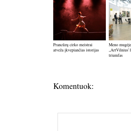
Prancūzų cirko meistrai
Meno mugėj
atveža įkvepiančias istorijas
„ArtVilnius’
triumfas
Komentuok: