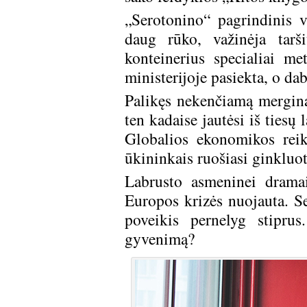
„Serotonino“ pagrindinis v
daug rūko, važinėja tarš
konteinerius specialiai m
ministerijoje pasiekta, o dab
Palikęs nekenčiamą merginą
ten kadaise jautėsi iš tiesų
Globalios ekonomikos reik
ūkininkais ruošiasi ginkluo
Labrusto asmeninei dramai
Europos krizės nuojauta. Se
poveikis pernelyg stipru
gyvenimą?