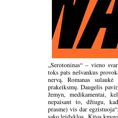
„Serotoninas“ – vieno svar
toks pats nešvankus provoka
nervą. Romanas sulaukė da
prakeiksmų. Daugelis paviršu
žemyn, medikamentai, keli
nepaisant to, džiugu, ka
prasme) vis dar egzistuoja“
sako leidyklos „Kitos knyg