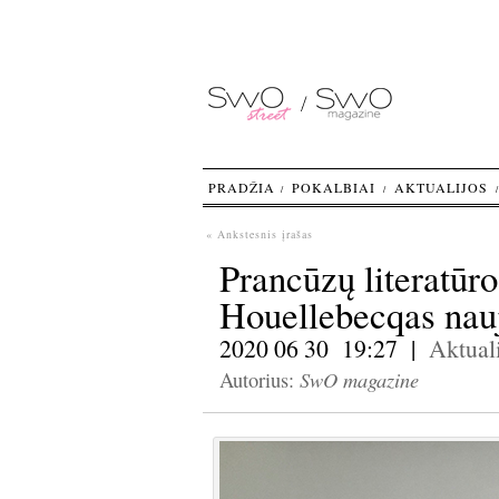
PRADŽIA
POKALBIAI
AKTUALIJOS
« Ankstesnis įrašas
Prancūzų literatūr
Houellebecqas nauj
2020 06 30 19:27 |
Aktuali
SwO magazine
Autorius: