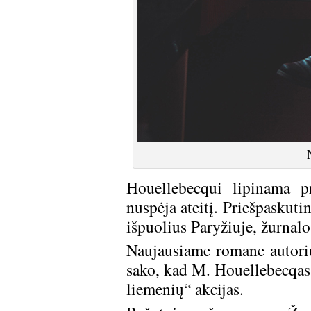
Houellebecqui lipinama p
nuspėja ateitį. Priešpaskut
išpuolius Paryžiuje, žurnal
Naujausiame romane autorius
sako, kad M. Houellebecqas 
liemenių“ akcijas.