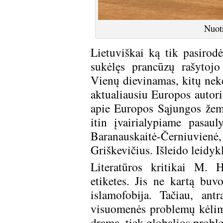
Nuot
Lietuviškai ką tik pasirodė
sukėlęs prancūzų rašytoj
Vienų dievinamas, kitų neke
aktualiausiu Europos autori
apie Europos Sąjungos žem
itin įvairialypiame pasau
Baranauskaitė-Černiuvienė, 
Griškevičius. Išleido leidyk
Literatūros kritikai M. H
etiketes. Jis ne kartą buv
islamofobija. Tačiau, ant
visuomenės problemų kėlim
drama, tiek globalios probl