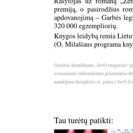
Rašytojas už romaną „Žem
premiją, o pasirodžius ro
apdovanojimą – Garbės legi
320 000 egzempliorių.
Knygos leidybą remia Lietuv
(O. Milašiaus programa knyg
Griežtai draudžiama „SwO magazine“ pask
visuomenės informavimo priemonėse bei p
naudojimo kreipkitės el. paštu į SwO.lt
Tau turėtų patikti: