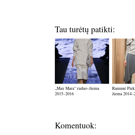
Tau turėtų patikti:
„Max Mara“ ruduo–žiema
Ramunė Pieka
2015–2016
žiema 2014–
Komentuok: