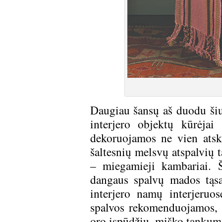
Daugiau šansų aš duodu šiuo
interjero objektų kūrėjai
dekoruojamos ne vien atskir
šaltesnių melsvų atspalvių 
– miegamieji kambariai. Š
dangaus spalvų mados tąsa.
interjero namų interjeruo
spalvos rekomenduojamos, k
oro įspūdžių, miško tankum