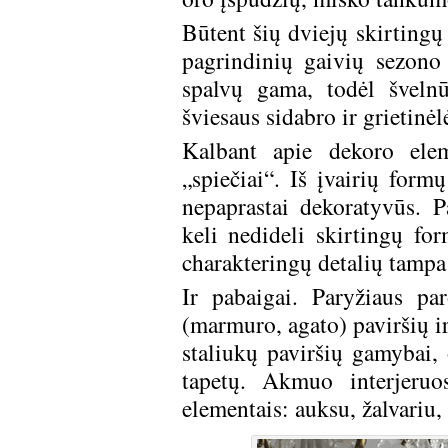
Būtent šių dviejų skirtingų
pagrindinių gaivių sezono
spalvų gama, todėl švelnū
šviesaus sidabro ir grietinėl
Kalbant apie dekoro elem
„spiečiai“. Iš įvairių for
nepaprastai dekoratyvūs. P
keli nedideli skirtingų fo
charakteringų detalių tampa
Ir pabaigai. Paryžiaus pa
(marmuro, agato) paviršių i
staliukų paviršių gamybai, 
tapetų. Akmuo interjeru
elementais: auksu, žalvariu, 