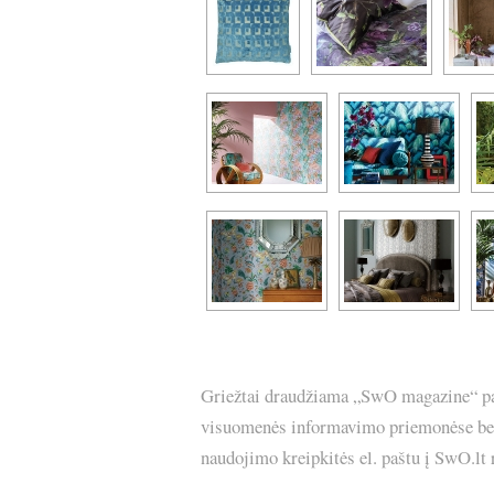
Griežtai draudžiama „SwO magazine“ pask
visuomenės informavimo priemonėse bei p
naudojimo kreipkitės el. paštu į SwO.lt