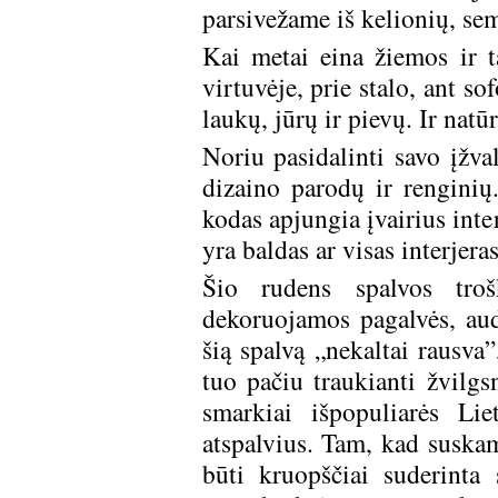
parsivežame iš kelionių, se
Kai metai eina žiemos ir 
virtuvėje, prie stalo, ant s
laukų, jūrų ir pievų. Ir natū
Noriu pasidalinti savo įžv
dizaino parodų ir renginių
kodas apjungia įvairius inte
yra baldas ar visas interjer
Šio rudens spalvos troš
dekoruojamos pagalvės, audi
šią spalvą „nekaltai rausva”,
tuo pačiu traukianti žvilgs
smarkiai išpopuliarės Lie
atspalvius. Tam, kad suskam
būti kruopščiai suderinta