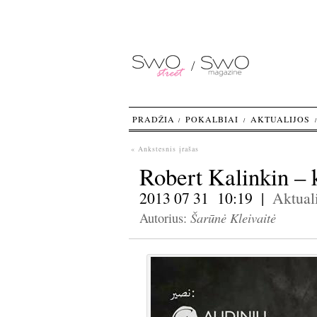
PRADŽIA
POKALBIAI
AKTUALIJOS
« Ankstesnis įrašas
Robert Kalinkin – k
2013 07 31 10:19 |
Aktuali
Šarūnė Kleivaitė
Autorius: