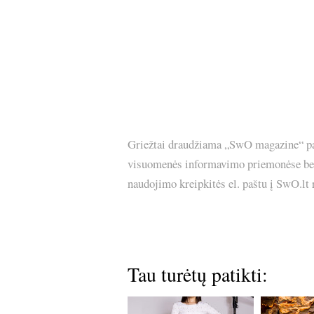
Griežtai draudžiama „SwO magazine“ pask
visuomenės informavimo priemonėse bei p
naudojimo kreipkitės el. paštu į SwO.lt
Tau turėtų patikti: