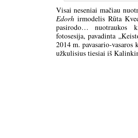
Visai neseniai mačiau nuot
Edorh
irmodelis Rūta Kveda
pasirodo… nuotraukos ka
fotosesija, pavadinta „Keist
2014 m. pavasario-vasaros k
užkulisius tiesiai iš Kalink