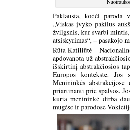
Nuotraukos 
Paklausta, kodėl paroda v
„Viskas įvyko pakilus auk
žvilgsnis, kur svarbi mintis
atsiskyrimas“, – pasakojo m
Rūta Katiliūtė – Nacionalin
apdovanota už abstrakčiosi
išskirtinį abstrakčiosios ta
Europos kontekste. Jos st
Menininkės abstrakcijose už
priartinanti prie spalvos. J
kuria menininkė dirba dau
mugėse ir parodose Vokietijo