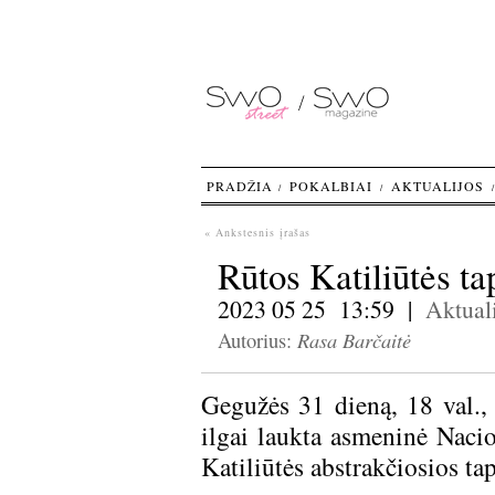
PRADŽIA
POKALBIAI
AKTUALIJOS
« Ankstesnis įrašas
Rūtos Katiliūtės t
2023 05 25 13:59 |
Aktuali
Rasa Barčaitė
Autorius:
Gegužės 31 dieną, 18 val.,
ilgai laukta asmeninė Nacio
Katiliūtės abstrakčiosios t