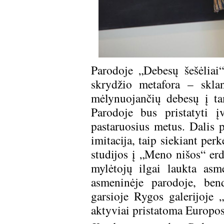
Parodoje „Debesų šešėliai
skrydžio metafora – sklan
mėlynuojančių debesų į ta
Parodoje bus pristatyti į
pastaruosius metus. Dalis p
imitacija, taip siekiant per
studijos į „Meno nišos“ er
mylėtojų ilgai laukta asm
asmeninėje parodoje, ben
garsioje Rygos galerijoje
aktyviai pristatoma Europo