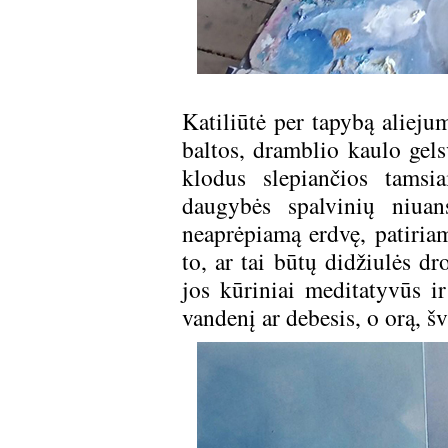
Katiliūtė per tapybą aliejum
baltos, dramblio kaulo gelsv
klodus slepiančios tamsia
daugybės spalvinių niuan
neaprėpiamą erdvę, patiria
to, ar tai būtų didžiulės dr
jos kūriniai meditatyvūs ir
vandenį ar debesis, o orą, šv