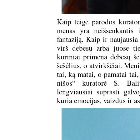
Kaip teigė parodos kurator
menas yra neišsenkantis in
fantaziją. Kaip ir naujausia
virš debesų arba juose ti
kūriniai primena debesų še
šešėlius, o atvirkščiai. Men
tai, ką matai, o pamatai ta
nišos“ kuratorė S. Bali
lengviausiai suprasti galv
kuria emocijas, vaizdus ir as