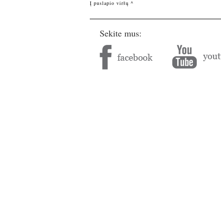
Į puslapio viršų ^
Sekite mus: