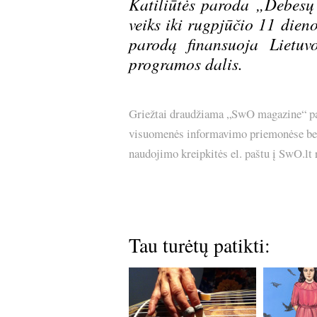
Katiliūtės paroda „Debesų 
veiks iki rugpjūčio 11 dien
parodą finansuoja Lietuv
programos dalis.
Griežtai draudžiama „SwO magazine“ pask
visuomenės informavimo priemonėse bei p
naudojimo kreipkitės el. paštu į SwO.lt
Tau turėtų patikti: