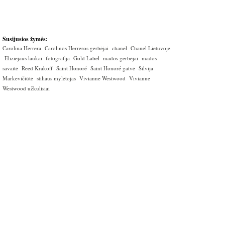
Susijusios žymės:
Carolina Herrera
Carolinos Herreros gerbėjai
chanel
Chanel Lietuvoje
Eliziejaus laukai
fotografija
Gold Label
mados gerbėjai
mados
savaitė
Reed Krakoff
Saint Honoré
Saint Honoré gatvė
Silvija
Markevičiūtė
stiliaus mylėtojas
Vivianne Westwood
Vivianne
Westwood užkulisiai