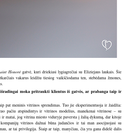
aint Honoré
gatvė, kuri driekiasi lygiagrečiai su Eliziejaus laukais. Šie
etkarčiais vakarus leidžiu tiesiog vaikščiodama ten, stebėdama žmones,
s.
 išradingai moka pritraukti klientus iš gatvės, ar prabanga taip ir
aip pat meninis vitrinos sprendimas. Tuo jie eksperimentuoja ir žaidžia:
 tuo pačiu atspindintys ir vitrinos modelius, manekenai vitrinose – su
ir matai, jog vitrina miesto viduryje paversta į žalią dykumą, dar kitoje
kompanijų vitrinos dažnai būna judančios ir tai man asocijuojasi su
au, ar tai privilegija. Šiaip ar taip, manyčiau, čia yra gana didelė dalis