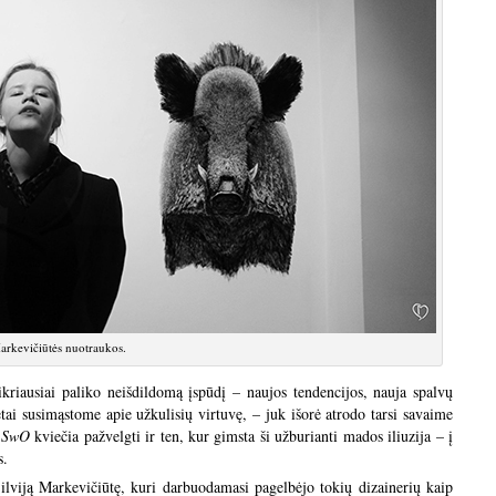
Markevičiūtės nuotraukos.
ikriausiai paliko neišdildomą įspūdį – naujos tendencijos, nauja spalvų
tai susimąstome apie užkulisių virtuvę, – juk išorė atrodo tarsi savaime
u
SwO
kviečia pažvelgti ir ten, kur gimsta ši užburianti mados iliuzija – į
s.
ilviją Markevičiūtę, kuri darbuodamasi pagelbėjo tokių dizainerių kaip