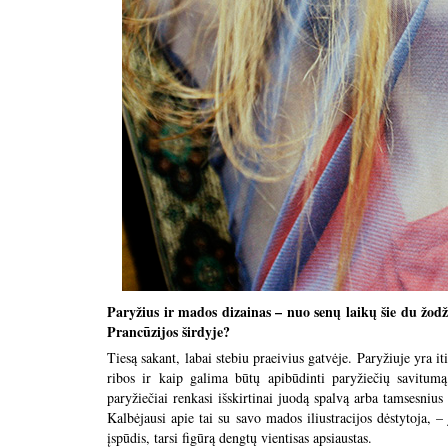
Paryžius ir mados dizainas – nuo senų laikų šie du žo
Prancūzijos širdyje?
Tiesą sakant, labai stebiu praeivius gatvėje. Paryžiuje yra it
ribos ir kaip galima būtų apibūdinti paryžiečių savitum
paryžiečiai renkasi išskirtinai juodą spalvą arba tamsesnius
Kalbėjausi apie tai su savo mados iliustracijos dėstytoja, –
įspūdis, tarsi figūrą dengtų vientisas apsiaustas.