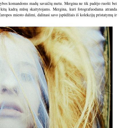
ybos komandoms madų savaičių metu. Mergina ne tik padėjo ruošti bei
ą kitą kadrą mūsų skaitytojams. Mergina, kuri fotografuodama atranda
Europos miesto dalimi, dalinasi savo įspūdžiais iš kolekcijų pristatymų ir