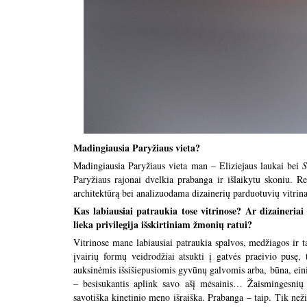
Madingiausia Paryžiaus vieta?
Madingiausia Paryžiaus vieta man – Eliziejaus laukai bei
S
Paryžiaus rajonai dvelkia prabanga ir išlaikytu skoniu. R
architektūrą bei analizuodama dizainerių parduotuvių vitrina
Kas labiausiai patraukia tose vitrinose? Ar dizaineriai
lieka privilegija išskirtiniam žmonių ratui?
Vitrinose mane labiausiai patraukia spalvos, medžiagos ir t
įvairių formų veidrodžiai atsukti į gatvės praeivio pusę,
auksinėmis išsišiepusiomis gyvūnų galvomis arba, būna, eini 
– besisukantis aplink savo ašį mėsainis… Žaismingesnių 
savotiška kinetinio meno išraiška. Prabanga – taip. Tik nežin