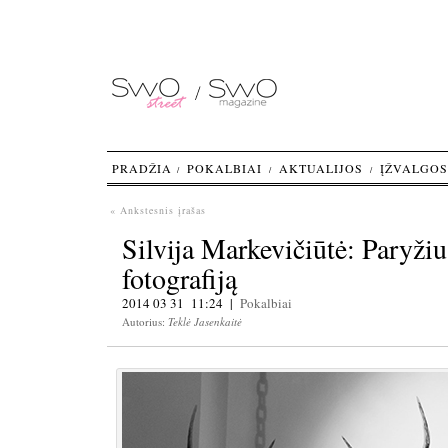
PRADŽIA
POKALBIAI
AKTUALIJOS
ĮŽVALGOS
« Ankstesnis įrašas
Silvija Markevičiūtė: Paryžiu
fotografiją
2014 03 31 11:24 |
Pokalbiai
Autorius:
Teklė Jasenkaitė