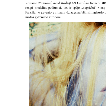
Vivienne Westwood
,
Reed Krakoff
bei
Carolina Herrera
kūr
rengti modelius podiumui, bet ir spėjo „nugriebti“ vien
Paryžių, jo gyventojų ritmą ir džiaugsmą būti stilingiausio 
mados gyvenimo vitrinose.