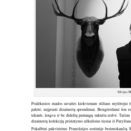
Silvijos 
Pralėkusios mados savaitės kiekvienam stiliaus mylėtojui t
paletė, neįprasti dizainerių sprendimai. Besigėrėdami šou re
tekanti, lengva ir be didelių pastangų sukurta erdvė. Tačia
dizainerių kolekcijų pristatymo užkulisius tiesiai iš Paryžiau
Pokalbiui pakvietėme Prancūzijos sostinėje besimokančią S