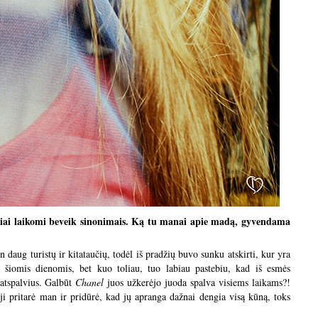
džiai laikomi beveik sinonimais. Ką tu manai apie madą, gyvendama
in daug turistų ir kitataučių, todėl iš pradžių buvo sunku atskirti, kur yra
ą šiomis dienomis, bet kuo toliau, tuo labiau pastebiu, kad iš esmės
 atspalvius. Galbūt
Chanel
juos užkerėjo juoda spalva visiems laikams?!
 ji pritarė man ir pridūrė, kad jų apranga dažnai dengia visą kūną, toks