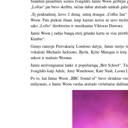
Šiandien pasaulinės scenos žvaigždės Jamie Woon gerbėjai ga
„Loftas“ jau buvo skelbta, tačiau dabar atsirado unikali ga
„Šį penktadienį, kovo 2 dieną, mūsų draugai „Coffee Inn“ 
Woon. Pats puikiai žinau, kaip kartais norisi su savo mylimu
sako „Lofto“ direktorius ir muzikantas Viktoras Diawara.
Jamie Woon į radijo bangų eterį įplaukė kartu su visa prieb
Kimbie“.
Gimęs ramioje Pietvakarių Londono dalyje, Jamie turėjo ti
vokalistė Michaelo Jacksono, Bj
ö
rk, Kylie Minogue ir kitų
sukosi ir mažasis Woonas.
Jamie neišvengiamai lankė ir populiariąją „Brit School“. Ti
žvaigždės kaip Adele, Amy Winehouse, Kate Nash, Leona Le
Po to, kai Jamie Woon „BBC Sound of“ buvo išrinktas viena
milijonais, o Jamie Woon vardas atsirado viršutinėse didžia