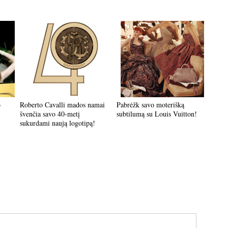
o
Roberto Cavalli mados namai
Pabrėžk savo moterišką
švenčia savo 40-metį
subtilumą su Louis Vuitton!
sukurdami naują logotipą!