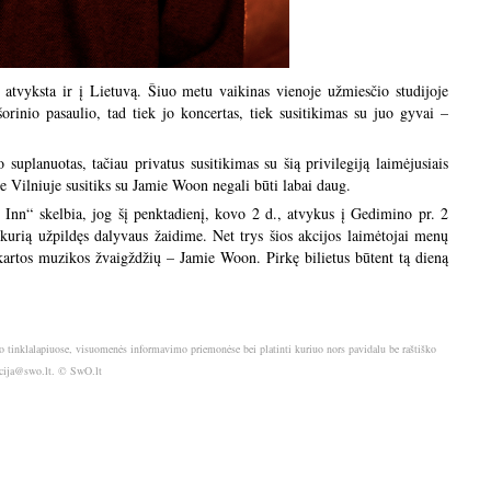
u atvyksta ir į Lietuvą. Šiuo metu vaikinas vienoje užmiesčio studijoje
šorinio pasaulio, tad tiek jo koncertas, tiek susitikimas su juo gyvai –
 suplanuotas, tačiau privatus susitikimas su šią privilegiją laimėjusiais
e Vilniuje susitiks su Jamie Woon negali būti labai daug.
 Inn“ skelbia, jog šį penktadienį, kovo 2 d., atvykus į Gedimino pr. 2
, kurią užpildęs dalyvaus žaidime. Net trys šios akcijos laimėtojai menų
 kartos muzikos žvaigždžių – Jamie Woon. Pirkę bilietus būtent tą dieną
o tinklalapiuose, visuomenės informavimo priemonėse bei platinti kuriuo nors pavidalu be raštiško
akcija@swo.lt. © SwO.lt