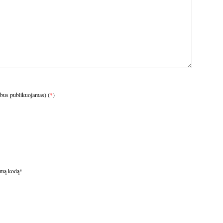
ebus publikuojamas) (
*
)
omą kodą
*