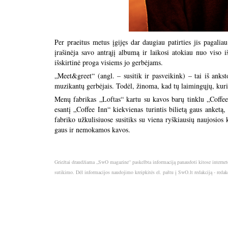
Per praeitus metus įgijęs dar daugiau patirties jis pagalia
įrašinėja savo antrąjį albumą ir laikosi atokiau nuo viso i
išskirtinė proga visiems jo gerbėjams.
„Meet&greet“ (angl. – susitik ir pasveikink) – tai iš anksto
muzikantų gerbėjais. Todėl, žinoma, kad tų laimingųjų, kuri
Menų fabrikas „Loftas“ kartu su kavos barų tinklu „Coffee
esantį „Coffee Inn“ kiekvienas turintis bilietą gaus anketą
fabriko užkulisiuose susitiks su viena ryškiausių naujosios
gaus ir nemokamos kavos.
Griežtai draudžiama „SwO magazine“ paskelbta informaciją panaudoti kitose internet
sutikimo. Dėl informacijos naudojimo kreipkitės el. paštu į SwO.lt redakciją - red