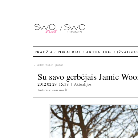
PRADŽIA
POKALBIAI
AKTUALIJOS
ĮŽVALGOS
« Ankstesnis įrašas
Su savo gerbėjais Jamie Woon
2012 02 29 15:38 |
Aktualijos
Autorius:
www.swo.lt