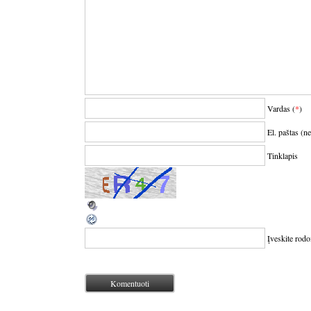
Vardas (
*
)
El. paštas (n
Tinklapis
Įveskite rod