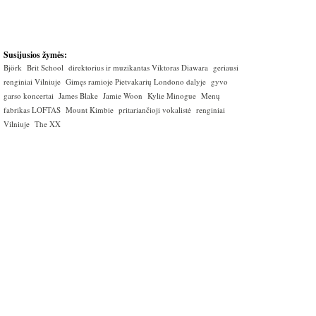
Susijusios žymės:
Björk
Brit School
direktorius ir muzikantas Viktoras Diawara
geriausi
renginiai Vilniuje
Gimęs ramioje Pietvakarių Londono dalyje
gyvo
garso koncertai
James Blake
Jamie Woon
Kylie Minogue
Menų
fabrikas LOFTAS
Mount Kimbie
pritariančioji vokalistė
renginiai
Vilniuje
The XX