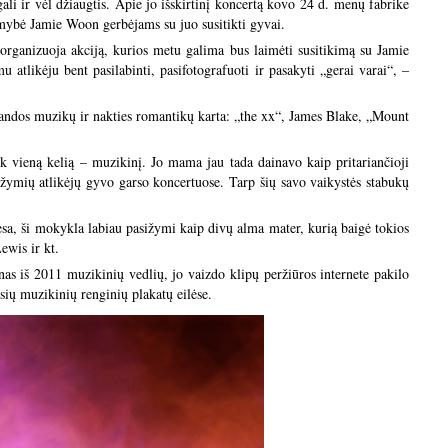
li ir vėl džiaugtis. Apie jo išskirtinį koncertą kovo 24 d. menų fabrike
limybė Jamie Woon gerbėjams su juo susitikti gyvai.
organizuoja akciją, kurios metu galima bus laimėti susitikimą su Jamie
 atlikėju bent pasilabinti, pasifotografuoti ir pasakyti „gerai varai“, –
landos muzikų ir nakties romantikų karta: „the xx“, James Blake, „Mount
k vieną kelią – muzikinį. Jo mama jau tada dainavo kaip pritariančioji
 žymių atlikėjų gyvo garso koncertuose. Tarp šių savo vaikystės stabukų
esa, ši mokykla labiau pasižymi kaip divų alma mater, kurią baigė tokios
wis ir kt.
s iš 2011 muzikinių vedlių, jo vaizdo klipų peržiūros internete pakilo
usių muzikinių renginių plakatų
eilėse.