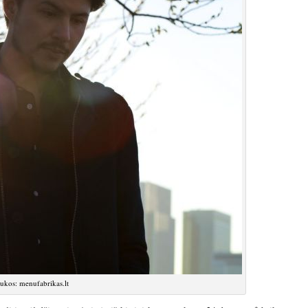
ukos: menufabrikas.lt