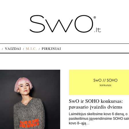
VAIZDAI
M.I.C.
PIRKINIAI
SwO ir SOHO konkursas:
pavasario įvaizdis dviems
Laimėtojus skelbsime kovo 6 dieną, o
pasikeitimus įgyvendinsime SOHO sa
kovo 8–ąją…