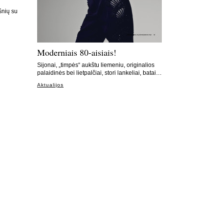
šnių su
Moderniais 80-aisiais!
Sijonai, „timpės“ aukštu liemeniu, originalios
palaidinės bei lietpalčiai, stori lankeliai, batai…
Aktualijos