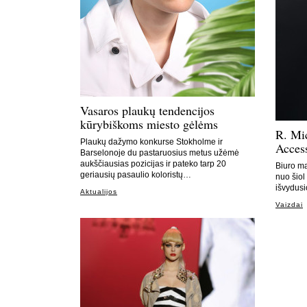
Vasaros plaukų tendencijos
kūrybiškoms miesto gėlėms
R. Mic
Plaukų dažymo konkurse Stokholme ir
Access
Barselonoje du pastaruosius metus užėmė
aukščiausias pozicijas ir pateko tarp 20
Biuro ma
geriausių pasaulio koloristų…
nuo šiol
išvydus
Aktualijos
Vaizdai