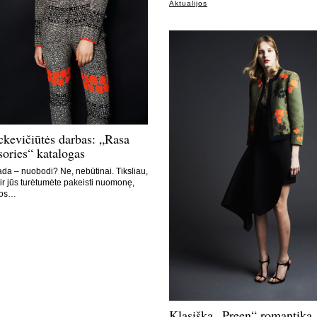
Aktualijos
kevičiūtės darbas: „Rasa
ories“ katalogas
da – nuobodi? Ne, nebūtinai. Tiksliau,
 ir jūs turėtumėte pakeisti nuomonę,
ios…
Klasiška „Preen“ romantika