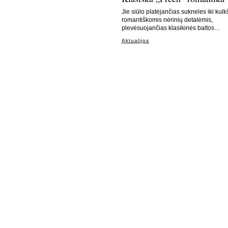
Jie siūlo platėjančias sukneles iki kulk
romantiškomis nėrinių detalėmis,
plevėsuojančias klasikinės baltos…
Aktualijos