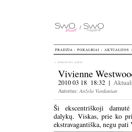
PRADŽIA
POKALBIAI
AKTUALIJOS
« Ankstesnis įrašas
Vivienne Westwood
2010 03 18 18:32 |
Aktuali
Anžela Vardanian
Autorius:
Ši ekscentriškoji damutė
dalykų. Viskas, prie ko pr
ekstravagantiška, negu pati