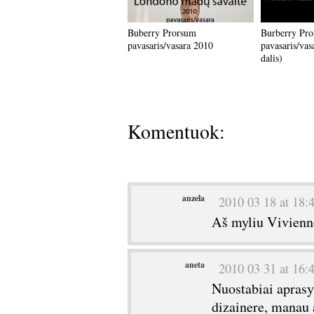
Buberry Prorsum
Burberry Pr
pavasaris/vasara 2010
pavasaris/vas
dalis)
Komentuok:
anzela
2010 03 18 at 18:
Aš myliu Vivienne
aneta
2010 03 31 at 16:
Nuostabiai aprasyt
dizainere, manau 