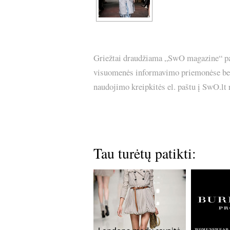
Griežtai draudžiama „SwO magazine“ pask
visuomenės informavimo priemonėse bei p
naudojimo kreipkitės el. paštu į SwO.lt
Tau turėtų patikti: