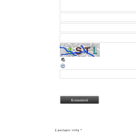
Į puslapio viršų ^