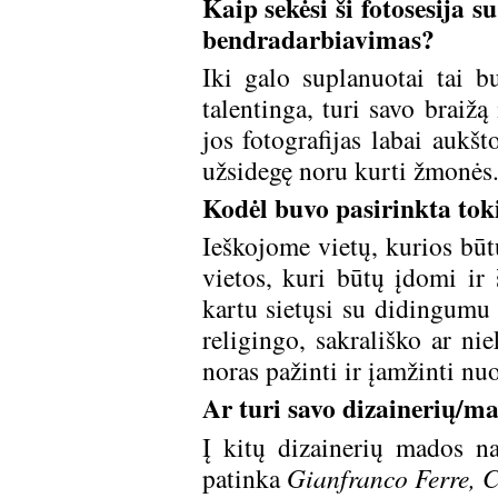
Kaip sekėsi ši fotosesija
bendradarbiavimas?
Iki galo suplanuotai tai 
talentinga, turi savo braiž
jos fotografijas labai aukš
užsidegę noru kurti žmonės
Kodėl buvo pasirinkta tokia
Ieškojome vietų, kurios būt
vietos, kuri būtų įdomi ir 
kartu sietųsi su didingumu 
religingo, sakrališko ar ni
noras pažinti ir įamžinti nuo
Ar turi savo dizainerių/
Į kitų dizainerių mados n
patinka
Gianfranco Ferre, C