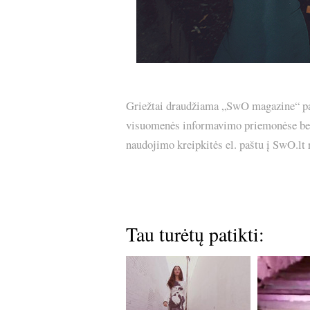
Griežtai draudžiama „SwO magazine“ pask
visuomenės informavimo priemonėse bei p
naudojimo kreipkitės el. paštu į SwO.lt
Tau turėtų patikti: