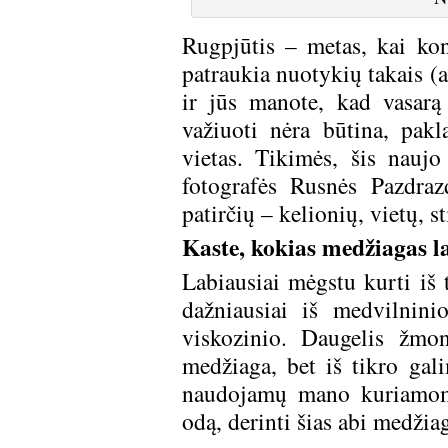
Rugpjūtis – metas, kai ko
patraukia nuotykių takais (a
ir jūs manote, kad vasarą t
važiuoti nėra būtina, pak
vietas. Tikimės, šis naujo
fotografės Rusnės Pazdraz
patirčių – kelionių, vietų, s
Kaste, kokias medžiagas l
Labiausiai mėgstu kurti iš 
dažniausiai iš medvilnini
viskozinio. Daugelis žmon
medžiaga, bet iš tikro gali
naudojamų mano kuriamoms
odą, derinti šias abi medžia