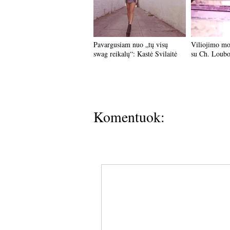
Pavargusiam nuo „tų visų
Viliojimo mok
swag reikalų“: Kastė Svilaitė
su Ch. Loubo
Komentuok: