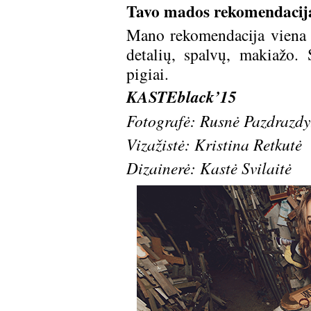
Tavo mados rekomendacij
Mano rekomendacija viena i
detalių, spalvų, makiažo. S
pigiai.
KASTEblack’15
Fotografė:
Rusnė Pazdrazd
Vizažistė:
Kristina Retkutė
Dizainerė:
Kastė Svilaitė