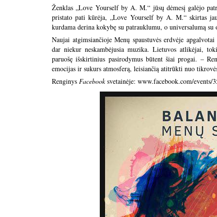
Ženklas „Love Yourself by A. M.“ jūsų dėmesį galėjo patrau
pristato pati kūrėja, „Love Yourself by A. M.“ skirtas 
kurdama derina kokybę su patrauklumu, o universalumą su o
Naujai atgimsiančioje Menų spaustuvės erdvėje apgalvotai i
dar niekur neskambėjusia muzika. Lietuvos atlikėjai, to
paruošę išskirtinius pasirodymus būtent šiai progai. – Ren
emocijas ir sukurs atmosferą, leisiančią atitrūkti nuo tikrovė
Renginys
Facebook
svetainėje:
www.facebook.com/events/