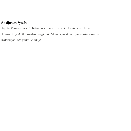
Susijusios žymės:
Agota Mašanauskaitė
lietuviška mada
Lietuvių dizaineriai
Love
Yourself by A.M.
mados renginiai
Menų spaustuvė
pavasario vasaros
kolekcijos
renginiai Vilniuje