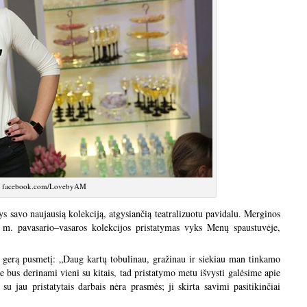
: facebook.com/LovebyAM
s savo naujausią kolekciją, atgysiančią teatralizuotu pavidalu. Merginos
 pavasario–vasaros kolekcijos pristatymas vyks Menų spaustuvėje,
 gerą pusmetį: „Daug kartų tobulinau, gražinau ir siekiau man tinkamo
ie bus derinami vieni su kitais, tad pristatymo metu išvysti galėsime apie
su jau pristatytais darbais nėra prasmės; ji skirta savimi pasitikinčiai