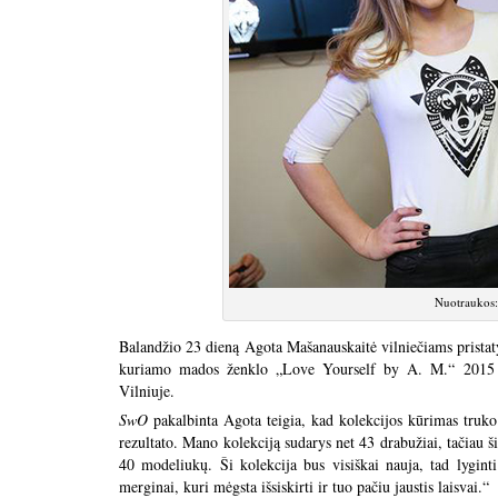
Nuotraukos
Balandžio 23 dieną Agota Mašanauskaitė vilniečiams pristaty
kuriamo mados ženklo „Love Yourself by A. M.“ 2015 m.
Vilniuje.
SwO
pakalbinta Agota teigia, kad kolekcijos kūrimas truko
rezultato. Mano kolekciją sudarys net 43 drabužiai, tačiau š
40 modeliukų. Ši kolekcija bus visiškai nauja, tad lyginti 
merginai, kuri mėgsta išsiskirti ir tuo pačiu jaustis laisvai.“