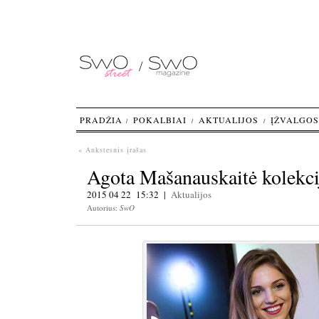
PRADŽIA
POKALBIAI
AKTUALIJOS
ĮŽVALGOS
« Ankstesnis įrašas
Agota Mašanauskaitė kolekci
2015 04 22 15:32 |
Aktualijos
Autorius:
SwO