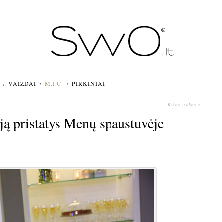
VAIZDAI
M.I.C.
PIRKINIAI
Kitas įrašas »
ją pristatys Menų spaustuvėje