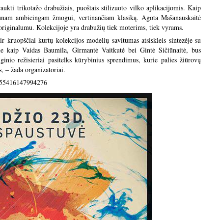
kti trikotažo drabužiais, puoštais stilizuoto vilko aplikacijomis. Kaip
jaunam ambicingam žmogui, vertinančiam klasiką. Agota Mašanauskaitė
riginalumu. Kolekcijoje yra drabužių tiek moterims, tiek vyrams.
r kruopščiai kurtų kolekcijos modelių savitumas atsiskleis sintezėje su
kie kaip Vaidas Baumila, Girmantė Vaitkutė bei Gintė Sičiūnaitė, bus
ginio režisieriai pasitelks kūrybinius sprendimus, kurie palies žiūrovų
s, – žada organizatoriai.
355416147994276