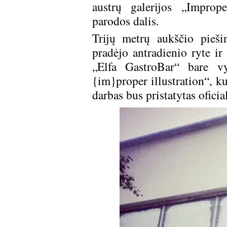
austrų galerijos „Imprope
parodos dalis.
Trijų metrų aukščio pieši
pradėjo antradienio ryte ir
„Elfa GastroBar“ bare vy
{im}proper illustration“, ku
darbas bus pristatytas oficial