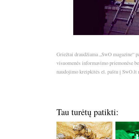
Griežtai draudžiama „SwO magazine“ pask
visuomenės informavimo priemonėse bei p
naudojimo kreipkitės el. paštu į SwO.lt
Tau turėtų patikti: