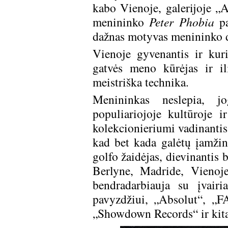
kabo Vienoje, galerijoje „A
menininko
Peter Phobia
pa
dažnas motyvas menininko d
Vienoje gyvenantis ir kur
gatvės meno kūrėjas ir iliu
meistriška technika.
Menininkas neslepia, j
populiariojoje kultūroje 
kolekcionieriumi vadinanti
kad bet kada galėtų įamžint
golfo žaidėjas, dievinantis 
Berlyne, Madride, Vienoje
bendradarbiauja su įvairia
pavyzdžiui, „Absolut“, „F
„Showdown Records“ ir kita