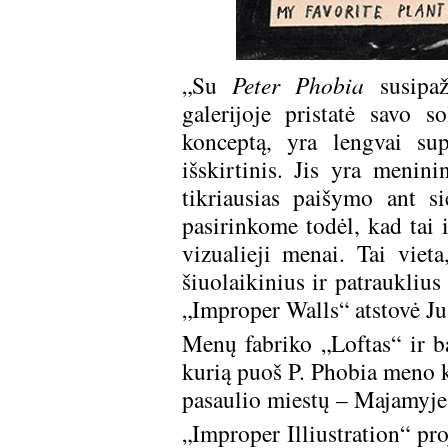
„Su
Peter Phobia
susipaž
galerijoje pristatė savo s
konceptą, yra lengvai su
išskirtinis. Jis yra menini
tikriausias paišymo ant s
pasirinkome todėl, kad tai i
vizualieji menai. Tai vieta
šiuolaikinius ir patrauklius 
„Improper Walls“ atstovė Ju
Menų fabriko „Loftas“ ir ba
kurią puoš P. Phobia meno k
pasaulio miestų – Majamyje,
„Improper Illiustration“ pro