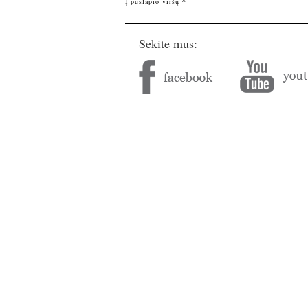
Į puslapio viršų ^
Sekite mus: