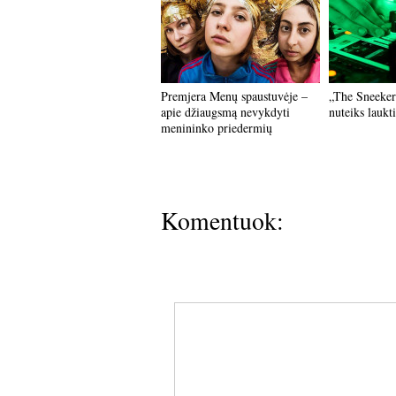
Premjera Menų spaustuvėje –
„The Sneeker
apie džiaugsmą nevykdyti
nuteiks laukt
menininko priedermių
Komentuok: