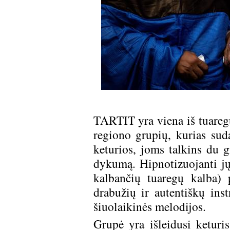
TARTIT yra viena iš tuaregų
regiono grupių, kurias sud
keturios, joms talkins du g
dykumą. Hipnotizuojanti j
kalbančių tuaregų kalba) 
drabužių ir autentiškų inst
šiuolaikinės melodijos.
Grupė yra išleidusi keturi