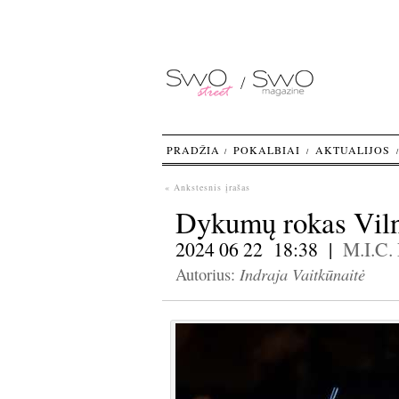
PRADŽIA
POKALBIAI
AKTUALIJOS
« Ankstesnis įrašas
Dykumų rokas Viln
2024 06 22 18:38 |
M.I.C.
Indraja Vaitkūnaitė
Autorius: