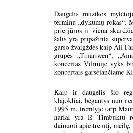
Daugelis muzikos mylėtoj
terminu „dykumų rokas“. Ma
prie jūros ir viena skurdži
šalis yra pripažinta superv
garso žvaigždės kaip Ali Fa
grupės „Tinariwen“, „Am
koncertas Vilniuje vyks bir
koncertais garsėjančiame Ki
Kaip ir daugelis šio re
klajokliai, bėgantys nuo 
1995 m. tremtyje tarp Mauri
nariai yra iš Timbuktu r
dainuoti apie tremtį, meilę, 