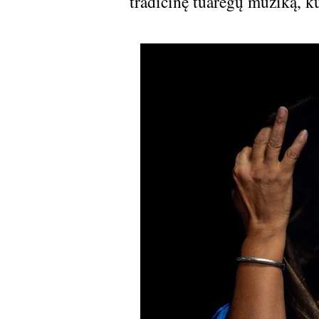
tradicinę tuaregų muziką, k