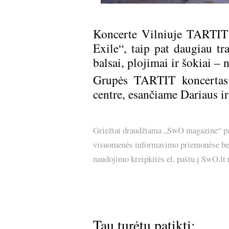
Koncerte Vilniuje TARTIT 
Exile“, taip pat daugiau tr
balsai, plojimai ir šokiai –
Grupės TARTIT koncertas 
centre, esančiame Dariaus ir
Griežtai draudžiama „SwO magazine“ pask
visuomenės informavimo priemonėse bei p
naudojimo kreipkitės el. paštu į SwO.lt
Tau turėtų patikti: