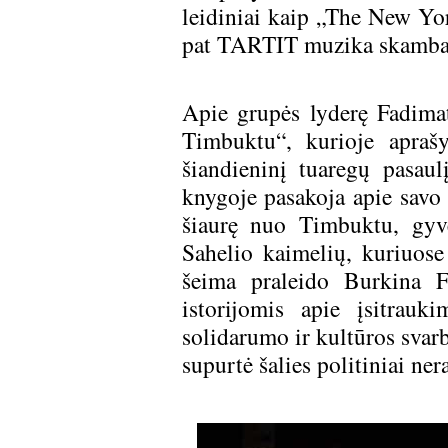
leidiniai kaip „The New Yor
pat TARTIT muzika skamba 
Apie grupės lyderę Fadima
Timbuktu“, kurioje apraš
šiandieninį tuaregų pasau
knygoje pasakoja apie savo
šiaurę nuo Timbuktu, gyv
Sahelio kaimelių, kuriuose
šeima praleido Burkina Fa
istorijomis apie įsitrau
solidarumo ir kultūros svarbą
supurtė šalies politiniai n