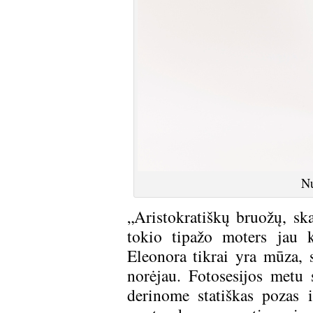
Nu
„Aristokratiškų bruožų, ska
tokio tipažo moters jau k
Eleonora tikrai yra mūza, s
norėjau. Fotosesijos metu s
derinome statiškas pozas i