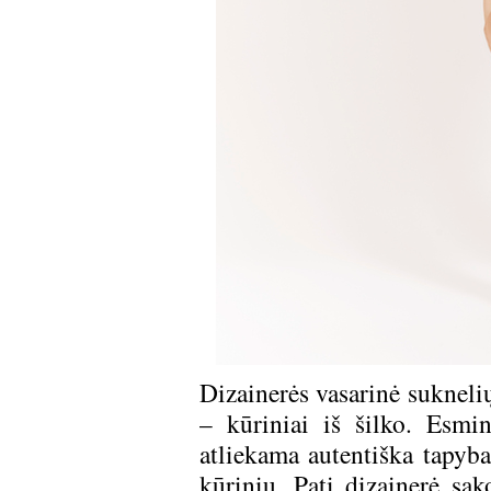
Dizainerės vasarinė sukneli
– kūriniai iš šilko. Esmi
atliekama autentiška tapyba
kūriniu. Pati dizainerė sa