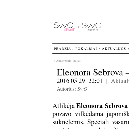
PRADŽIA
POKALBIAI
AKTUALIJOS
« Ankstesnis įrašas
Eleonora Sebrova 
2016 05 29 22:01 |
Aktuali
SwO
Autorius:
Eleonora Sebrova
Atlikėja
pozavo vilkėdama japonišk
suknelėmis. Speciali vasari