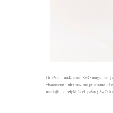
Griežtai draudžiama „SwO magazine“ pask
visuomenės informavimo priemonėse bei p
naudojimo kreipkitės el. paštu į SwO.lt