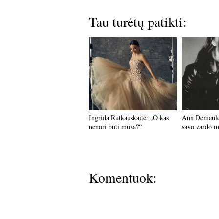
Tau turėtų patikti:
Ingrida Rutkauskaitė: „O kas
Ann Demeulem
nenori būti mūza?“
savo vardo 
Komentuok: