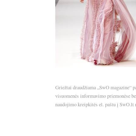
Griežtai draudžiama „SwO magazine“ pask
visuomenės informavimo priemonėse bei p
naudojimo kreipkitės el. paštu į SwO.lt