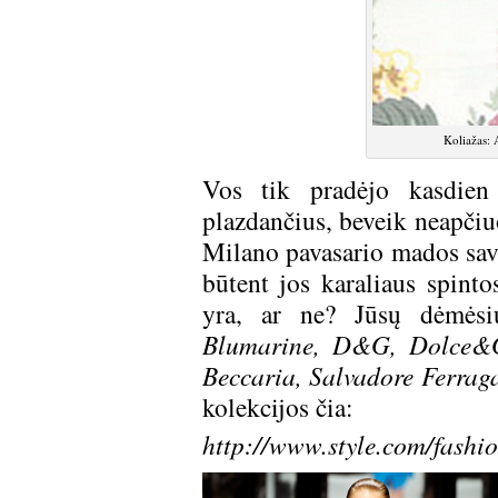
Koliažas: 
Vos tik pradėjo kasdien 
plazdančius, beveik neapči
Milano pavasario mados sav
būtent jos karaliaus spinto
yra, ar ne? Jūsų dėmėsi
Blumarine, D&G, Dolce&Ga
Beccaria, Salvadore Ferra
kolekcijos čia:
http://www.style.com/fas