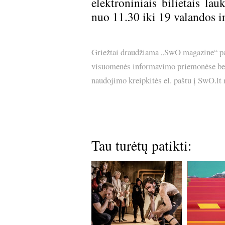
elektroniniais bilietais la
nuo 11.30 iki 19 valandos i
Griežtai draudžiama „SwO magazine“ pask
visuomenės informavimo priemonėse bei p
naudojimo kreipkitės el. paštu į SwO.lt
Tau turėtų patikti: