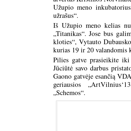
Užupio meno inkubatorius 
užrašus“.
Iš Užupio meno kelias nu
„Titanikas“. Jose bus gal
kloties“, Vytauto Dubausko 
kurias 19 ir 20 valandomis 
Pilies gatve prasieikite ik
Jūciūtė savo darbus pristat
Gaono gatvėje esančią VDA T
geriausios „ArtVilnius‘
„Schemos“.