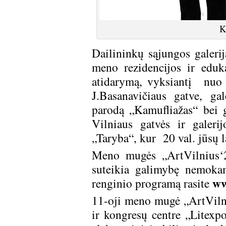
K
Dailininkų sąjungos galerij
meno rezidencijos ir eduk
atidarymą, vyksiantį nuo 
J.Basanavičiaus gatve, ga
parodą „Kamufliažas“ bei g
Vilniaus gatvės ir galeri
„Taryba“, kur 20 val. jūsų 
Meno mugės „ArtVilnius‘2
suteikia galimybę nemokam
ww
renginio programą rasite
11-oji meno mugė „ArtViln
ir kongresų centre „Litexpo