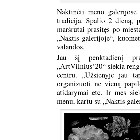
Naktinėti meno galerijose
tradicija. Spalio 2 dieną,
maršrutai prasitęs po miest
„Naktis galerijoje“, kuomet
valandos.
Jau šį penktadienį pra
„ArtVilnius‘20“ siekia reng
centru. „Užsienyje jau t
organizuoti ne vieną papil
atidarymai etc. Ir mes si
menu, kartu su „Naktis gal