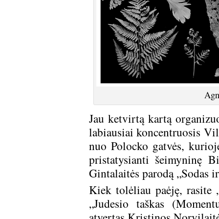
Agne
Jau ketvirtą kartą organizu
labiausiai koncentruosis Vi
nuo Polocko gatvės, kurioj
pristatysianti šeimyninę B
Gintalaitės parodą „Sodas i
Kiek tolėliau paėję, rasit
„Judesio taškas (Momentu
atvertas Kristinos Norvilait