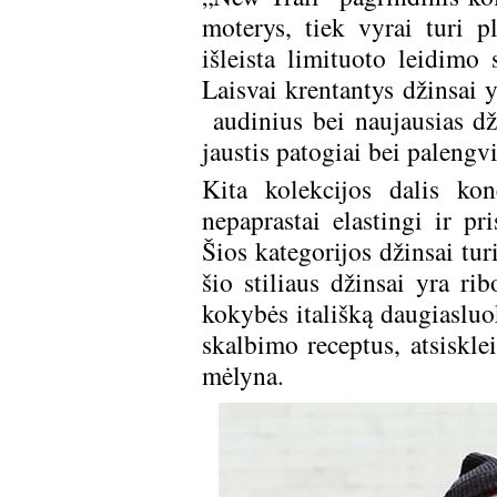
moterys, tiek vyrai turi p
išleista limituoto leidimo s
Laisvai krentantys džinsai 
audinius bei naujausias dži
jaustis patogiai bei palengv
Kita kolekcijos dalis kon
nepaprastai elastingi ir p
Šios kategorijos džinsai tu
šio stiliaus džinsai yra r
kokybės itališką daugiasluo
skalbimo receptus, atsisklei
mėlyna.