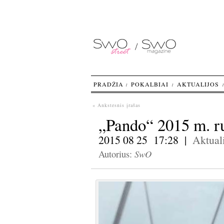
PRADŽIA
POKALBIAI
AKTUALIJOS
« Ankstesnis įrašas
„Pando“ 2015 m. r
2015 08 25 17:28 |
Aktuali
SwO
Autorius: