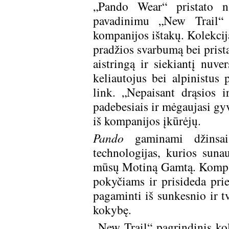
„Pando Wear“ pristato n
pavadinimu „New Trail“ (
kompanijos ištakų. Kolekcij
pradžios svarbumą bei prista
aistringą ir siekiantį nuve
keliautojus bei alpinistus 
link. „Nepaisant drąsios 
padebesiais ir mėgaujasi gy
iš kompanijos įkūrėjų.
Pando
gaminami džinsai 
technologijas, kurios suna
mūsų Motiną Gamtą. Kompan
pokyčiams ir prisideda prie
pagaminti iš sunkesnio ir t
kokybę.
„New Trail“ pagrindinis ko