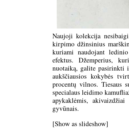
Naujoji kolekcija nesibaigi
kirpimo džinsinius marškin
kuriami naudojant ledinio
efektus. Džemperius, kuri
nuotaiką, galite pasirinkti 
aukščiausios kokybės tvir
procentų vilnos. Tiesaus 
specialaus leidimo kamufliaž
apykaklėmis, akivaizdžiai
gyvūnais.
[Show as slideshow]