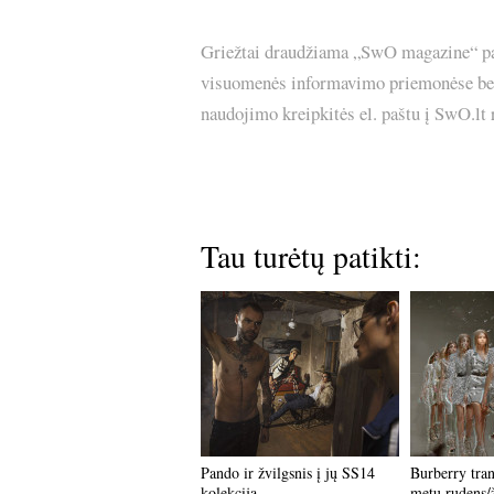
Griežtai draudžiama „SwO magazine“ pask
visuomenės informavimo priemonėse bei p
naudojimo kreipkitės el. paštu į SwO.lt
Tau turėtų patikti:
Pando ir žvilgsnis į jų SS14
Burberry tran
kolekciją
metų rudens/