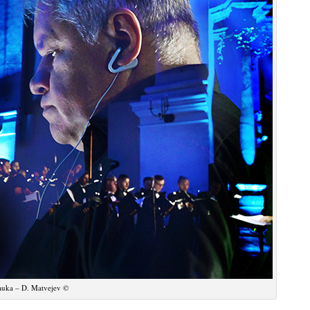
auka – D. Matvejev ©