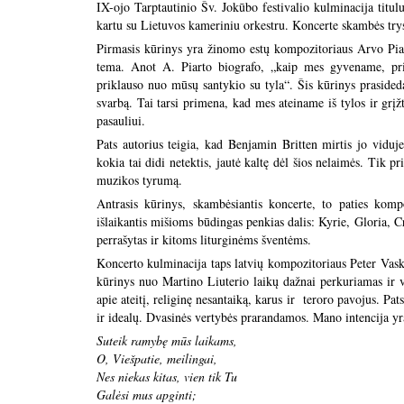
IX-ojo Tarptautinio Šv. Jokūbo festivalio kulminacija tit
kartu su Lietuvos kameriniu orkestru. Koncerte skambės trys
Pirmasis kūrinys yra žinomo estų kompozitoriaus Arvo Pia
tema. Anot A. Piarto biografo, „kaip mes gyvename, pr
priklauso nuo mūsų santykio su tyla“. Šis kūrinys prasideda 
svarbą. Tai tarsi primena, kad mes ateiname iš tylos ir grį
pasauliui.
Pats autorius teigia, kad Benjamin Britten mirtis jo viduje
kokia tai didi netektis, jautė kaltę dėl šios nelaimės. Tik pr
muzikos tyrumą.
Antrasis kūrinys, skambėsiantis koncerte, to paties komp
išlaikantis mišioms būdingas penkias dalis: Kyrie, Gloria,
perrašytas ir kitoms liturginėms šventėms.
Koncerto kulminacija taps latvių kompozitoriaus Peter Vas
kūrinys nuo Martino Liuterio laikų dažnai perkuriamas ir vis
apie ateitį, religinę nesantaiką, karus ir teroro pavojus. P
ir idealų. Dvasinės vertybės prarandamos. Mano intencija yra 
Suteik ramybę mūs laikams,
O, Viešpatie, meilingai,
Nes niekas kitas, vien tik Tu
Galėsi mus apginti;