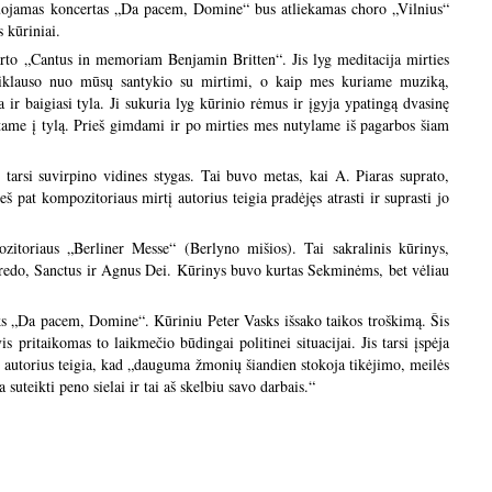
uluojamas koncertas „Da pacem, Domine“ bus atliekamas choro „Vilnius“
 kūriniai.
rto „Cantus in memoriam Benjamin Britten“. Jis lyg meditacija mirties
iklauso nuo mūsų santykio su mirtimi, o kaip mes kuriame muziką,
ir baigiasi tyla. Ji sukuria lyg kūrinio rėmus ir įgyja ypatingą dvasinę
žtame į tylą. Prieš gimdami ir po mirties mes nutylame iš pagarbos šiam
 tarsi suvirpino vidines stygas. Tai buvo metas, kai A. Piaras suprato,
ieš pat kompozitoriaus mirtį autorius teigia pradėjęs atrasti ir suprasti jo
ozitoriaus „Berliner Messe“ (Berlyno mišios). Tai sakralinis kūrinys,
 Credo, Sanctus ir Agnus Dei. Kūrinys buvo kurtas Sekminėms, bet vėliau
ks „Da pacem, Domine“. Kūriniu Peter Vasks išsako taikos troškimą. Šis
 pritaikomas to laikmečio būdingai politinei situacijai. Jis tarsi įspėja
ats autorius teigia, kad „dauguma žmonių šiandien stokoja tikėjimo, meilės
suteikti peno sielai ir tai aš skelbiu savo darbais.“