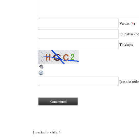
Vardas (
*
)
El. paštas (n
Tinklapis
Įveskite rod
Į puslapio viršų ^