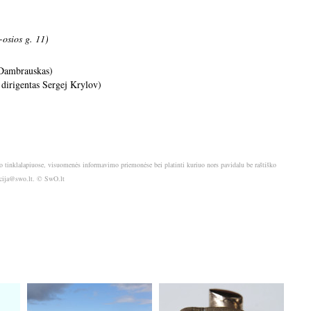
-osios g. 11)
 Dambrauskas)
igentas Sergej Krylov)
o tinklalapiuose, visuomenės informavimo priemonėse bei platinti kuriuo nors pavidalu be raštiško
akcija@swo.lt. © SwO.lt