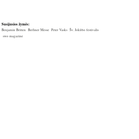
Susijusios žymės:
Benjamin Britten
Berliner Messe
Peter Vasks
Šv. Jokūbo festivalis
swo magazine