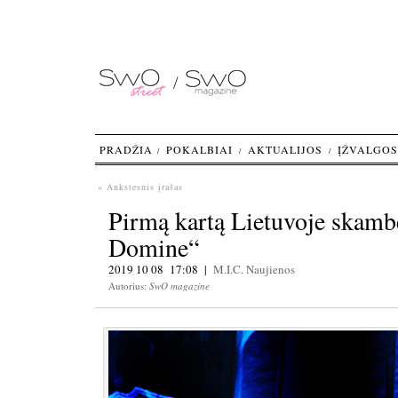
PRADŽIA
POKALBIAI
AKTUALIJOS
ĮŽVALGOS
« Ankstesnis įrašas
Pirmą kartą Lietuvoje skamb
Domine“
2019 10 08 17:08 |
M.I.C.
Naujienos
Autorius:
SwO magazine