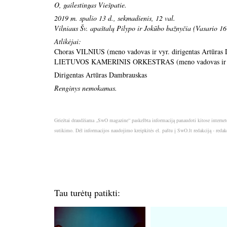
O, gailestingas Viešpatie.
2019 m. spalio 13 d., sekmadienis, 12 val.
Vilniaus Šv. apaštalų Pilypo ir Jokūbo bažnyčia (Vasario 16
Atlikėjai:
Choras VILNIUS (meno vadovas ir vyr. dirigentas Artūras
LIETUVOS KAMERINIS ORKESTRAS (meno vadovas ir dir
Dirigentas Artūras Dambrauskas
Renginys nemokamas.
Griežtai draudžiama „SwO magazine“ paskelbta informaciją panaudoti kitose internet
sutikimo. Dėl informacijos naudojimo kreipkitės el. paštu į SwO.lt redakciją - red
Tau turėtų patikti: