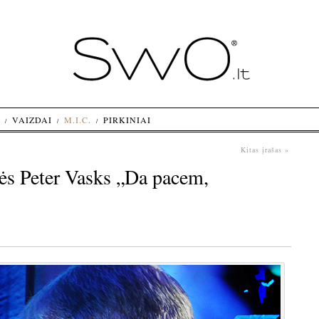
VAIZDAI
M.I.C.
PIRKINIAI
Kitas įrašas »
ės Peter Vasks „Da pacem,