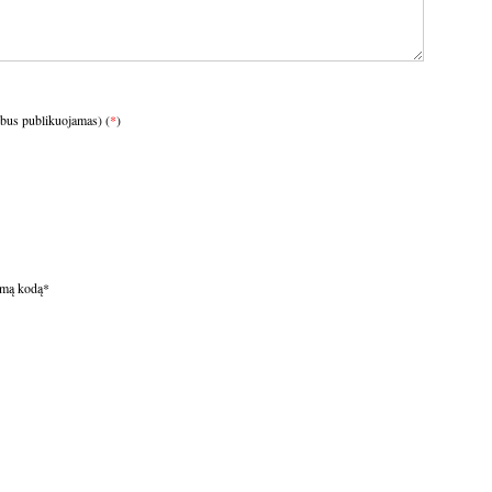
ebus publikuojamas) (
*
)
omą kodą
*