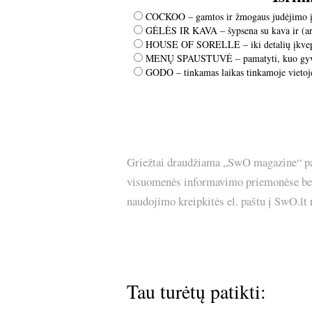
COCKOO – gamtos ir žmogaus judėjimo įkv
GĖLĖS IR KAVA – šypsena su kava ir (ar
HOUSE OF SORELLE – iki detalių įkvep
MENŲ SPAUSTUVĖ – pamatyti, kuo gyve
GODO – tinkamas laikas tinkamoje vietoj
Griežtai draudžiama „SwO magazine“ pask
visuomenės informavimo priemonėse bei p
naudojimo kreipkitės el. paštu į SwO.lt
Tau turėtų patikti: