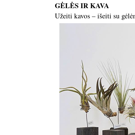
GĖLĖS IR KAVA
Užeiti kavos – išeiti su gėl