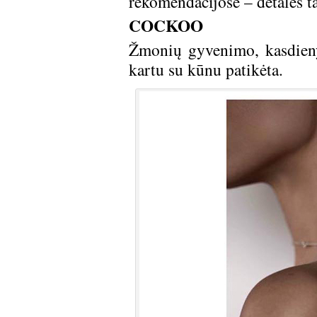
rekomendacijose – detalės t
COCKOO
Žmonių gyvenimo, kasdienyb
kartu su kūnu patikėta.