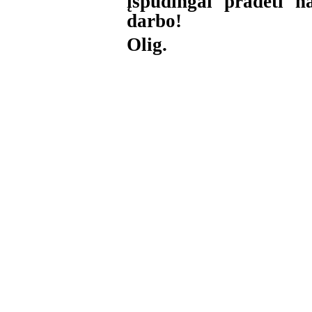
įspūdingai pradėti 
darbo!
Olig.