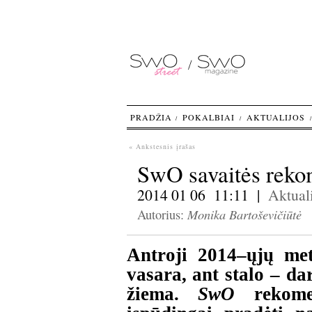
PRADŽIA
POKALBIAI
AKTUALIJOS
« Ankstesnis įrašas
SwO savaitės reko
2014 01 06 11:11 |
Aktuali
Monika Bartoševičiūtė
Autorius:
Antroji 2014–ųjų met
vasara, ant stalo – da
žiema.
SwO
rekomen