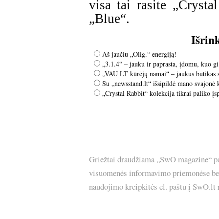
visa tai rasite „Cryst
„Blue“.
Išrin
Aš jaučiu „Olig.“ energiją!
„3.1.4“ – jauku ir paprasta, įdomu, kuo gi
„VAU LT kūrėjų namai“ – jaukus butikas su
Su „newsstand.lt“ išsipildė mano svajonė 
„Crystal Rabbit“ kolekcija tikrai paliko įs
Griežtai draudžiama „SwO magazine“ pask
visuomenės informavimo priemonėse bei p
naudojimo kreipkitės el. paštu į SwO.lt