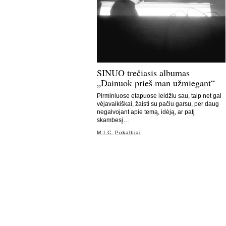
SINUO trečiasis albumas
„Dainuok prieš man užmiegant“
Pirminiuose etapuose leidžiu sau, taip net gal
vėjavaikiškai, žaisti su pačiu garsu, per daug
negalvojant apie temą, idėją, ar patį
skambesį…
M.I.C.
Pokalbiai