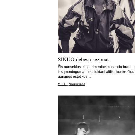
SINUO debesų sezonas
Šis nuoseklus eksperimentavimas rodo brandą
ir sąmoningumą – nesiekiant atitikti konkrečios
garsinės estetikos…
M.I.C.
Naujienos