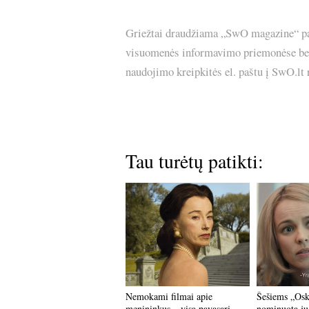
Griežtai draudžiama „SwO magazine“ pask
visuomenės informavimo priemonėse bei p
naudojimo kreipkitės el. paštu į SwO.lt
Tau turėtų patikti:
Nemokami filmai apie
Šešiems „Os
menininkus – visą pavasarį
nominuota ju