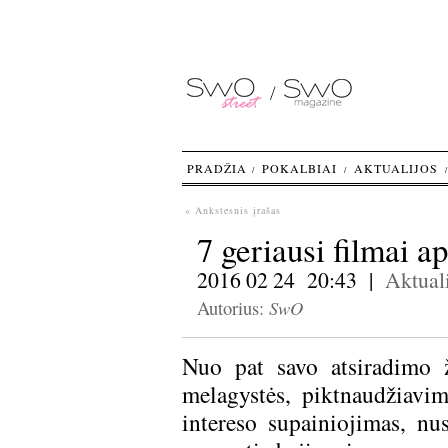
PRADŽIA
POKALBIAI
AKTUALIJOS
« Ankstesnis įrašas
7 geriausi filmai a
2016 02 24 20:43 |
Aktuali
SwO
Autorius:
Nuo pat savo atsiradimo ži
melagystės, piktnaudžiavima
intereso supainiojimas, nus