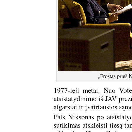
„Frostas prieš 
1977-ieji metai. Nuo Vote
atsistatydinimo iš JAV prez
atgarsiai ir įvairiausios są
Pats Niksonas po atsistaty
sutikimas atskleisti tiesą 