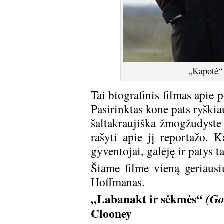
„Kapotė“ 
Tai biografinis filmas apie
Pasirinktas kone pats ryškia
šaltakraujiška žmogžudyste 
rašyti apie jį reportažo. K
gyventojai, galėję ir patys 
Šiame filme vieną geriaus
Hoffmanas.
„Labanakt ir sėkmės“
(Go
Clooney