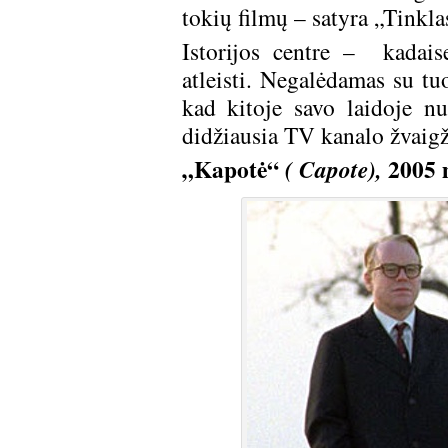
tokių filmų – satyra „Tinkla
Istorijos centre – kadaise
atleisti. Negalėdamas su tuo
kad kitoje savo laidoje nu
didžiausia TV kanalo žvaigž
„Kapotė“
2005 m
( Capote),