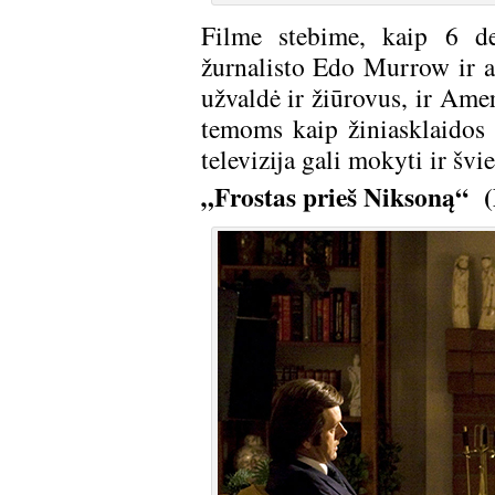
Filme stebime, kaip 6 de
žurnalisto Edo Murrow ir a
užvaldė ir žiūrovus, ir Ame
temoms kaip žiniasklaidos 
televizija gali mokyti ir švie
„Frostas prieš Niksoną“ (