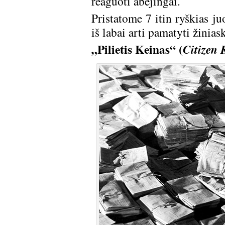
reaguoti abejingai.
Pristatome 7 itin ryškias juo
iš labai arti pamatyti žinias
„Pilietis Keinas“ (
Citizen 