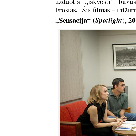
užduotis „iškvosti” buvus
.
–
Frostas
Šis filmas
taižur
„Sensacija“ (
), 2
Spotlight