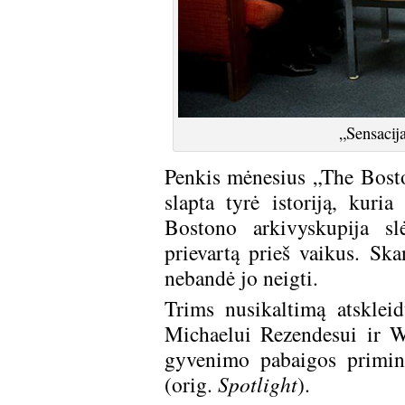
„Sensacij
Penkis mėnesius „The Bost
slapta tyrė istoriją, kuri
Bostono arkivyskupija sl
prievartą prieš vaikus. Ska
nebandė jo neigti.
Trims nusikaltimą atskle
Michaelui Rezendesui ir W
gyvenimo pabaigos primin
(orig.
Spotlight
).