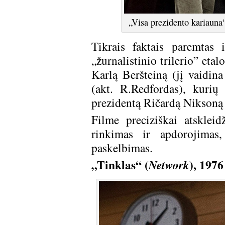
„Visa prezidento kariauna“
Tikrais faktais paremtas 
„žurnalistinio trilerio” eta
Karlą Beršteiną (jį vaidi
(akt. R.Redfordas), kurių 
prezidentą Ričardą Niksoną 
Filme preciziškai atsklei
rinkimas ir apdorojimas,
paskelbimas.
„Tinklas“ (
), 1976
Network