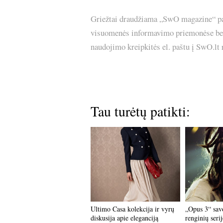
Griežtai draudžiama „SwO magazine“ pask
visuomenės informavimo priemonėse bei p
naudojimo kreipkitės el. paštu į SwO.lt
Tau turėtų patikti:
Ultimo Casa kolekcija ir vyrų
„Opus 3“ sav
diskusija apie eleganciją
renginių serij