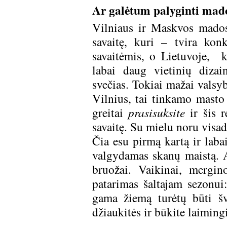
Ar galėtum palyginti mado
Vilniaus ir Maskvos mados
savaitę, kuri – tvira kon
savaitėmis, o Lietuvoje, k
labai daug vietinių dizain
svečias. Tokiai mažai valsy
Vilnius, tai tinkamo masto 
greitai
prasisuksite
ir šis r
savaitę. Su mielu noru visada
Čia esu pirmą kartą ir laba
valgydamas skanų maistą. Ap
bruožai. Vaikinai, mergi
patarimas šaltajam sezonui:
gama žiemą turėtų būti švi
džiaukitės ir būkite laimingi