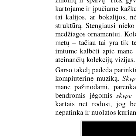
kartojame ir įpučiame kažką
tai kalijos, ar bokalijos, n
struktūrą. Stengiausi nieko
medžiagos ornamentui. Kolek
metų – tačiau tai yra tik t
imtume kalbėti apie mane i
ateinančių kolekcijų vizijas.
Garso takelį padeda parinkt
kompiuterinę muziką.
Skyp
mane pažinodami, parenka
bendromis jėgomis
skype
s
kartais net rodosi, jog b
nepatinka ir nuolatos kuria