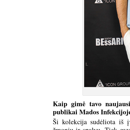
Kaip gimė tavo naujausia
publikai Mados Infekcijoj
Ši kolekcija sudėliota iš 
žmonių ir spalvų. Tiek gy