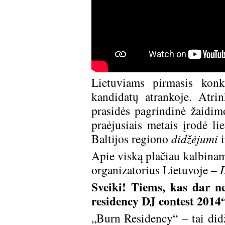
Lietuviams pirmasis konk
kandidatų atrankoje. Atrink
prasidės pagrindinė žaidimo
praėjusiais metais įrodė li
Baltijos regiono
didžėjumi
i
Apie viską plačiau kalbina
organizatorius Lietuvoje –
Sveiki! Tiems, kas dar n
residency DJ contest 2014
„Burn Residency“ – tai did