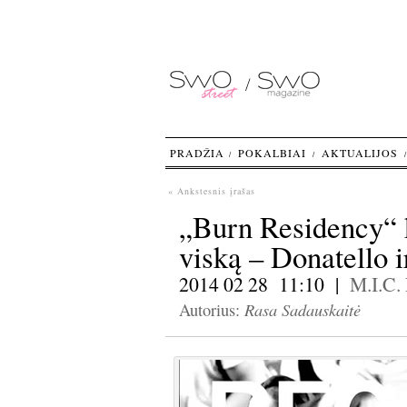
PRADŽIA
POKALBIAI
AKTUALIJOS
« Ankstesnis įrašas
„Burn Residency“ k
viską – Donatello i
2014 02 28 11:10 |
M.I.C.
Rasa Sadauskaitė
Autorius: