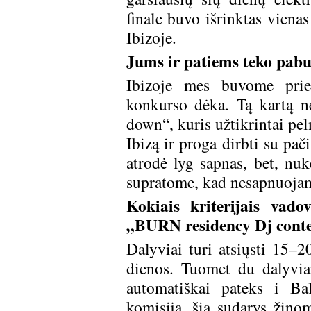
finale buvo išrinktas vienas
Ibizoje.
Jums ir patiems teko pabuv
Ibizoje mes buvome pri
konkurso dėka. Tą kartą 
down“, kuris užtikrintai pe
Ibizą ir proga dirbti su pač
atrodė lyg sapnas, bet, nuk
supratome, kad nesapnuojam.
Kokiais kriterijais vad
„BURN residency Dj conte
Dalyviai turi atsiųsti 15–
dienos. Tuomet du dalyvia
automatiškai pateks i Balt
komisija, šią sudarys žinom