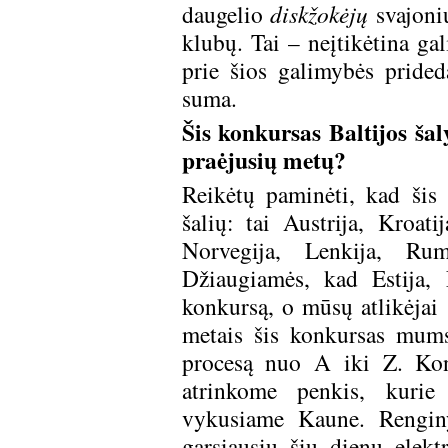
daugelio
diskžokėjų
svajonių
klubų. Tai – neįtikėtina ga
prie šios galimybės pride
suma.
Šis konkursas Baltijos ša
praėjusių metų?
Reikėtų paminėti, kad šis
šalių: tai Austrija, Kroati
Norvegija, Lenkija, Rumu
Džiaugiamės, kad Estija, 
konkursą, o mūsų atlikėjai 
metais šis konkursas mums
procesą nuo A iki Z. Kon
atrinkome penkis, kurie 
vykusiame Kaune. Rengin
garsiausių šių dienų elek