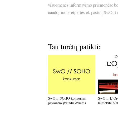
visuomenės informavimo priemonėse bei p
naudojimo kreipkitės el. paštu į SwO.lt
Tau turėtų patikti:
SwO ir SOHO konkursas:
SwO ir L‘Ore
pavasario įvaizdis dviems
laimėkite bla