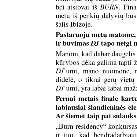
bei atstovai iš
BURN
. Fin
metu iš penkių dalyvių bus i
šalis Ibizoje.
Pastaruoju metu matome, 
ir buvimas
tapo netgi m
DJ
Manom, kad dabar daugelis p
kūrybos dėka galima tapti ži
DJ
’umi, mano nuomone, nė
didelė, o tikrai gerų vietų
DJ
’umi, yra labai labai maža
Pernai metais finale kart
labiausiai šiandieninės e
Ar šiemet taip pat sulauk
„Burn residency“ konkursas 
ir tuo, kad bendradarbiauj