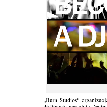
„Burn Studios“ organizuoj
didžiausių pasaulyje, žavin