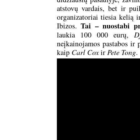
atstovų vardais, bet ir pui
organizatoriai tiesia kelią 
Tai – nuostabi p
Ibizos.
laukia 100 000 eurų,
D
neįkainojamos pastabos ir pa
kaip
Carl Cox
ir
Pete Tong
.