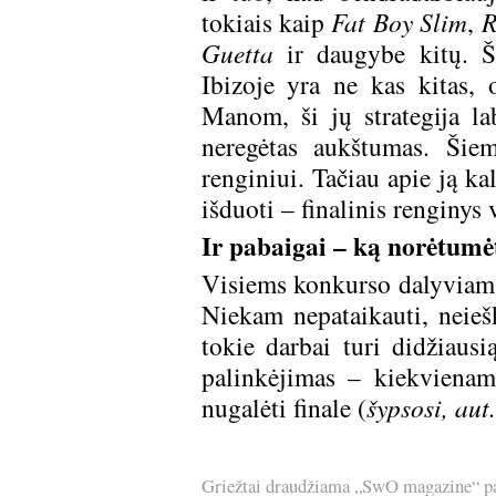
tokiais kaip
Fat Boy Slim
,
R
Guetta
ir daugybe kitų. Š
Ibizoje yra ne kas kitas,
Manom, ši jų strategija lab
neregėtas aukštumas. Ši
renginiui. Tačiau apie ją ka
išduoti – finalinis renginys
Ir pabaigai – ką norėtumė
Visiems konkurso dalyviams l
Niekam nepataikauti, neiešk
tokie darbai turi didžiaus
palinkėjimas – kiekvienam
nugalėti finale (
šypsosi, aut.
Griežtai draudžiama „SwO magazine“ pask