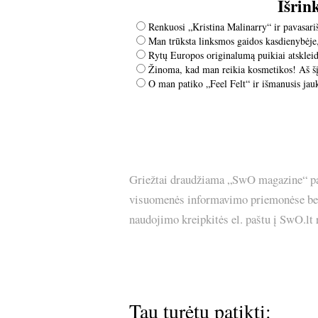
Išrin
Renkuosi „Kristina Malinarry“ ir pavasari
Man trūksta linksmos gaidos kasdienybėje
Rytų Europos originalumą puikiai atsklei
Žinoma, kad man reikia kosmetikos! Aš šį
O man patiko „Feel Felt“ ir išmanusis ja
Griežtai draudžiama „SwO magazine“ pask
visuomenės informavimo priemonėse bei p
naudojimo kreipkitės el. paštu į SwO.lt
Tau turėtų patikti: