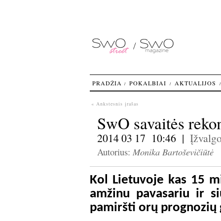
PRADŽIA
POKALBIAI
AKTUALIJOS
« Ankstesnis įrašas
SwO savaitės reko
2014 03 17 10:46 |
Įžvalg
Monika Bartoševičiūtė
Autorius:
Kol Lietuvoje kas 15 m
amžinu pavasariu ir si
pamiršti orų prognozių