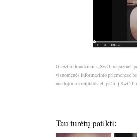
Griežtai draudžiama „SwO magazine“ pask
visuomenės informavimo priemonėse bei p
naudojimo kreipkitės el. paštu į SwO.lt
Tau turėtų patikti: