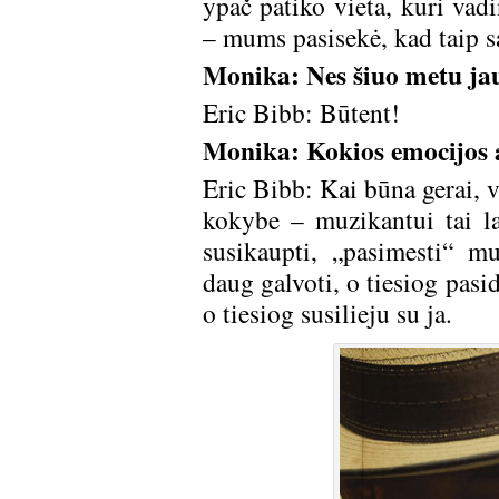
ypač patiko vieta, kuri vad
– mums pasisekė, kad taip s
Monika: Nes šiuo metu jau
Eric Bibb: Būtent!
Monika: Kokios emocijos a
Eric Bibb: Kai būna gerai, v
kokybe – muzikantui tai lab
susikaupti, „pasimesti“ 
daug galvoti, o tiesiog pasi
o tiesiog susilieju su ja.