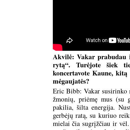
Akvilė: Vakar prabudau i
rytą“. Turėjote šiek t
koncertavote Kaune, kitą 
mėgaujatės?
Eric Bibb: Vakar susirinko 
žmonių, priėmę mus (su gita
pakilia, šilta energija. Nu
gerbėjų ratą, su kuriuo reik
mielai čia sugrįžčiau ir vė