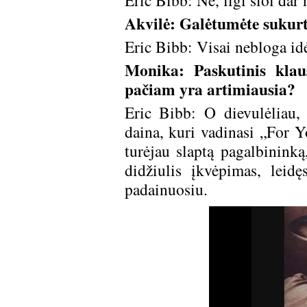
Eric Bibb: Ne, ligi šiol dar
Akvilė: Galėtumėte sukurt
Eric Bibb: Visai nebloga idė
Monika: Paskutinis klau
pačiam yra artimiausia?
Eric Bibb: O dievulėliau, 
daina, kuri vadinasi „For Yo
turėjau slaptą pagalbininką
didžiulis įkvėpimas, leid
padainuosiu.