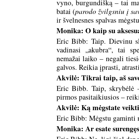
vyno, burgundišką – tai ma
batai (
parodo žvilgsniu į sa
ir švelnesnes spalvas mėgstu 
Monika: O kaip su aksesua
Eric Bibb: Taip. Dievinu s
vadinasi „akubra“, tai sp
nemažai laiko – negali ties
galvos. Reikia įprasti, atras
Akvilė: Tikrai taip, aš s
Eric Bibb. Taip, skrybėlė –
pirmos pasitaikiusios – reiki
Akvilė: Ką mėgstate veikti
Eric Bibb: Mėgstu gaminti m
Monika: Ar esate surengę