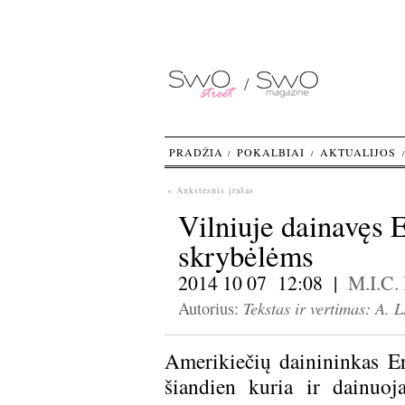
PRADŽIA
POKALBIAI
AKTUALIJOS
« Ankstesnis įrašas
Vilniuje dainavęs E
skrybėlėms
2014 10 07 12:08 |
M.I.C.
Tekstas ir vertimas: A. L
Autorius:
Amerikiečių dainininkas E
šiandien kuria ir dainuo