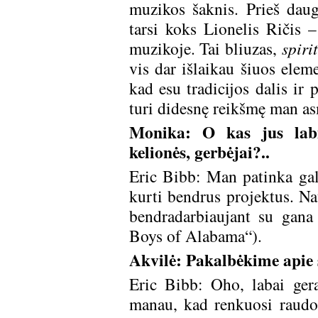
muzikos šaknis. Prieš dau
tarsi koks Lionelis Ričis 
muzikoje. Tai bliuzas,
spiri
vis dar išlaikau šiuos elem
kad esu tradicijos dalis ir 
turi didesnę reikšmę man as
Monika: O kas jus labi
kelionės, gerbėjai?..
Eric Bibb: Man patinka galim
kurti bendrus projektus. Nau
bendradarbiaujant su gana
Boys of Alabama“).
Akvilė: Pakalbėkime apie 
Eric Bibb: Oho, labai ger
manau, kad renkuosi raudon