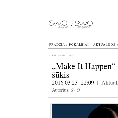
PRADŽIA
POKALBIAI
AKTUALIJOS
« Ankstesnis įrašas
„Make It Happen“ 
šūkis
2016 03 23 22:09 |
Aktuali
SwO
Autorius: