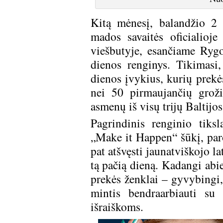
Kitą mėnesį, balandžio 2
mados savaitės oficialioj
viešbutyje, esančiame Ryg
dienos renginys. Tikimasi
dienos įvykius, kurių prekė
nei 50 pirmaujančių groži
asmenų iš visų trijų Baltijos
Pagrindinis renginio tiks
„Make it Happen“ šūkį, paro
pat atšvęsti jaunatviškojo 
tą pačią dieną. Kadangi abie
prekės ženklai – gyvybingi, 
mintis bendraarbiauti su
išraiškoms.