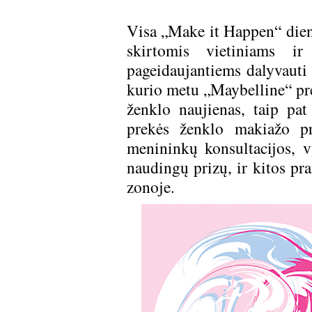
Visa „Make it Happen“ dien
skirtomis vietiniams ir 
pageidaujantiems dalyvauti
kurio metu „Maybelline“ prek
ženklo naujienas, taip pat
prekės ženklo makiažo p
menininkų konsultacijos, vy
naudingų prizų, ir kitos p
zonoje.