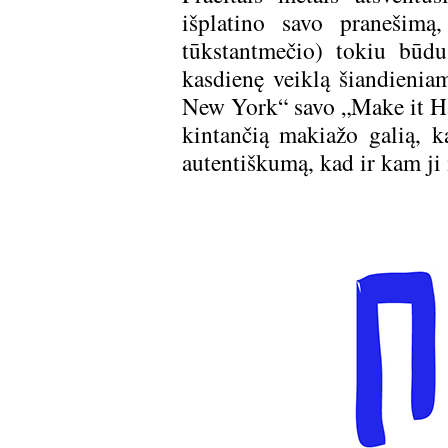
išplatino savo pranešimą
tūkstantmečio) tokiu būd
kasdienę veiklą šiandieniam
New York“ savo „Make it Ha
kintančią makiažo galią, ka
autentiškumą, kad ir kam ji 