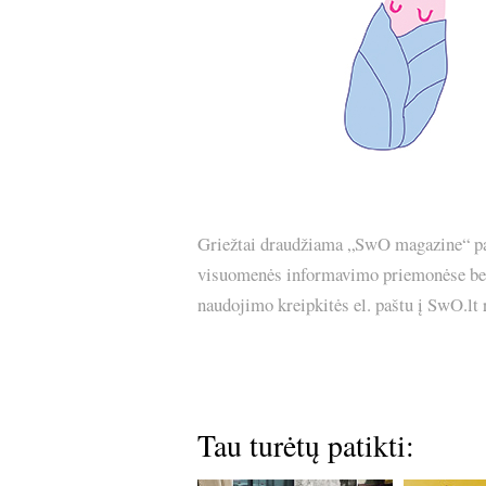
Griežtai draudžiama „SwO magazine“ pask
visuomenės informavimo priemonėse bei p
naudojimo kreipkitės el. paštu į SwO.lt
Tau turėtų patikti: