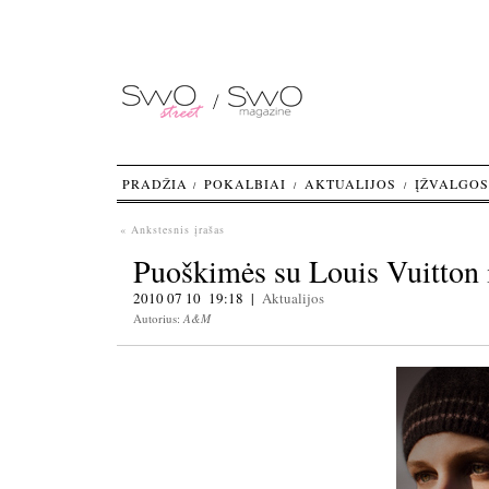
PRADŽIA
POKALBIAI
AKTUALIJOS
ĮŽVALGOS
« Ankstesnis įrašas
Puoškimės su Louis Vuitton i
2010 07 10 19:18 |
Aktualijos
Autorius:
A&M