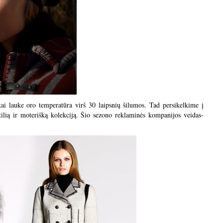
 kai lauke oro temperatūra virš 30 laipsnių šilumos. Tad persikelkime į
lią ir moterišką kolekciją. Šio sezono reklaminės kompanijos veidas-