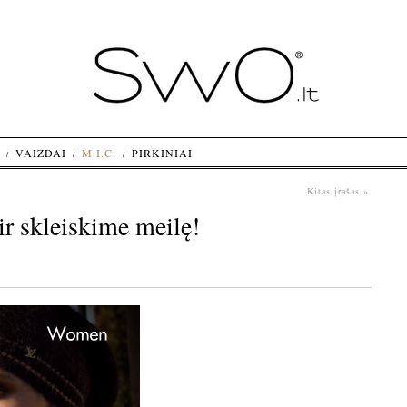
VAIZDAI
M.I.C.
PIRKINIAI
Kitas įrašas »
r skleiskime meilę!