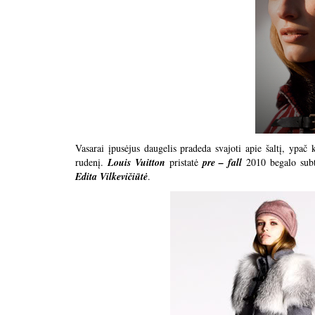
Vasarai įpusėjus daugelis pradeda svajoti apie šaltį, ypač
rudenį.
Louis Vuitton
pristatė
pre – fall
2010 begalo subti
Edita Vilkevičiūtė
.