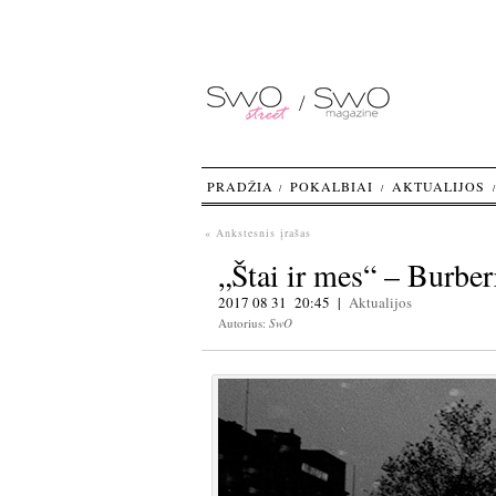
PRADŽIA
POKALBIAI
AKTUALIJOS
« Ankstesnis įrašas
„Štai ir mes“ – Burber
2017 08 31 20:45 |
Aktualijos
Autorius:
SwO