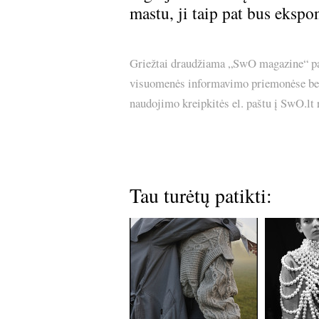
mastu, ji taip pat bus eks
Griežtai draudžiama „SwO magazine“ pask
visuomenės informavimo priemonėse bei p
naudojimo kreipkitės el. paštu į SwO.lt
Tau turėtų patikti: