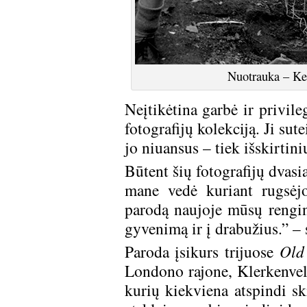
Nuotrauka – Ke
Neįtikėtina garbė ir privil
fotografijų kolekciją. Ji sut
jo niuansus – tiek išskirtini
Būtent šių fotografijų dvasia
mane vedė kuriant rugsėjo
parodą naujoje mūsų renginių
gyvenimą ir į drabužius.” –
Paroda įsikurs trijuose
Old
Londono rajone, Klerkenvelyj
kurių kiekviena atspindi s