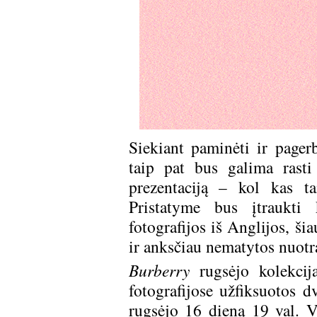
Siekiant paminėti ir page
taip pat bus galima rast
prezentaciją – kol kas t
Pristatyme bus įtraukti 
fotografijos iš Anglijos, šia
ir anksčiau nematytos nuotr
Burberry
rugsėjo kolekcija
fotografijose užfiksuotos d
rugsėjo 16 dieną 19 val. Vi