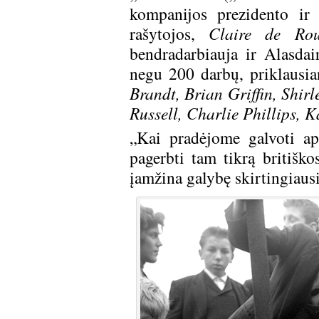
kompanijos prezidento ir
rašytojos,
Claire de Ro
bendradarbiauja ir Alasda
negu 200 darbų, priklausi
Brandt, Brian Griffin, Shir
Russell, Charlie Phillips, 
„Kai pradėjome galvoti ap
pagerbti tam tikrą britiško
įamžina galybę skirtingiausi