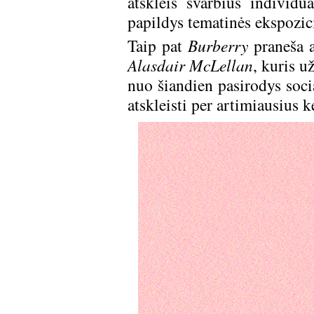
atskleis svarbius individu
papildys tematinės ekspozi
Taip pat
Burberry
praneša a
Alasdair McLellan
, kuris 
nuo šiandien pasirodys soc
atskleisti per artimiausius 