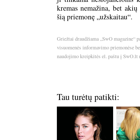
kremas nemažina, bet akių o
šią priemonę „užskaitau“.
Griežtai draudžiama „SwO magazine“ pask
visuomenės informavimo priemonėse bei p
naudojimo kreipkitės el. paštu į SwO.lt
Tau turėtų patikti: