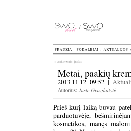
PRADŽIA
POKALBIAI
AKTUALIJOS
« Ankstesnis įrašas
Metai, paakių krem
2013 11 12 09:52 |
Aktuali
Justė Gvazdaitytė
Autorius:
Prieš kurį laiką buvau pate
parduotuvėje, bešmirinėja
kosmetikos, manęs maloni 