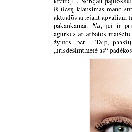
kremą?“. Norėjau pajuokauti
iš tiesų klausimas mane sut
aktualūs artėjant apvaliam t
pakankamai.
Na
, jei ir p
agurkus ar arbatos maišeli
žymes, bet… Taip, paakių
„trisdešimtmetė aš“ padėkos