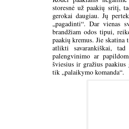
storesnė už paakių sritį, 
gerokai daugiau. Jų pertekl
„pagadinti“. Dar vienas s
brandžiam odos tipui, reikė
paakių kremus. Jie skatina 
atlikti savarankiškai, t
palengvinimo ar papildomo
šviesius ir gražius paakius 
tik „palaikymo komanda“.