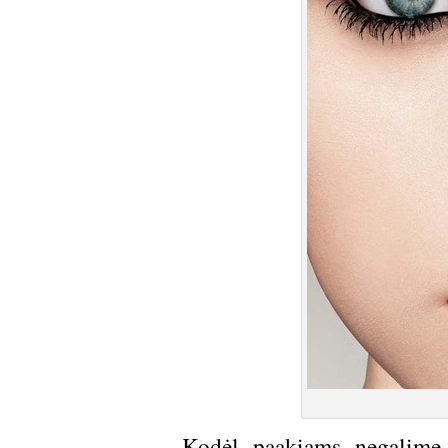
Kodėl paakiams negalime