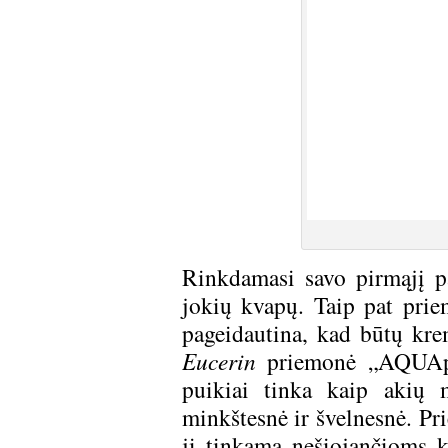
Rinkdamasi savo pirmąjį p
jokių kvapų. Taip pat prie
pageidautina, kad būtų krem
Eucerin
priemonė „AQUApor
puikiai tinka kaip akių 
minkštesnė ir švelnesnė. Pri
ji tinkama nešiojančioms k