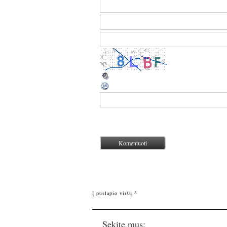
Į puslapio viršų ^
Sekite mus: