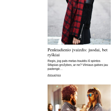
Penktadienio įvaizdis: juodai, bet
ryškiai
Regis, jog pats metas trauktis iš spintos
šiltąsias grožybes, ar ne? Vilniaus gatves jau
padengė…
Aktualijos