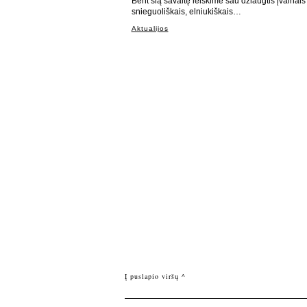
Bent šią savaitę leiskime sau džiaugtis įvairiais
snieguoliškais, elniukiškais…
Aktualijos
Į puslapio viršų ^